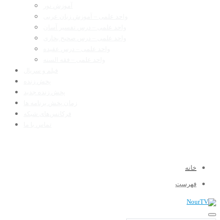
آموزش نور
واحد علمی – آموزش زبان عربی
واحد علمی – درس تفسیر آسان
واحد علمی – درس صحیح بخاری
واحد علمی – درس عقیده
واحد علمی – فقه السنه
فیلم و سریال
پخش زنده
پخش زنده جدید
زمان پخش برنامه ها
فرکانس‌های شبکه
تماس با ما
خانه
فهرست