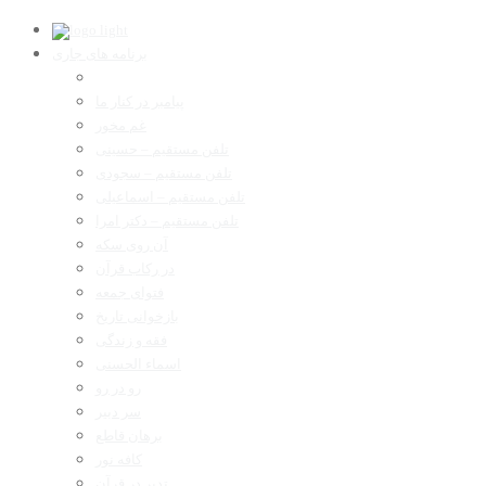
برنامه های جاری
پیامبر در کنار ما
غم مخور
تلفن مستقیم – حسینی
تلفن مستقیم – سجودی
تلفن مستقیم – اسماعیلی
تلفن مستقیم – دکتر امرا
آن روی سکه
در رکاب قرآن
فتوای جمعه
بازخوانی تاریخ
فقه و زندگی
اسماء الحسنی
رو در رو
سر دبیر
برهان قاطع
کافه نور
تدبر در قرآن