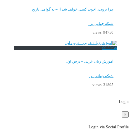
چرا بزودی آخوند کشی خواهد شد؟! – به گواهی تاریخ
شبکه جهانی نور
94750 views
00:30:36
آموزش زبان عربی – درس اول
شبکه جهانی نور
31895 views
Login
×
Login via Social Profile