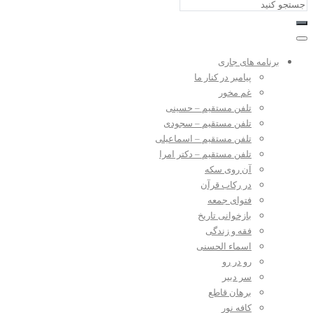
برنامه های جاری
پیامبر در کنار ما
غم مخور
تلفن مستقیم – حسینی
تلفن مستقیم – سجودی
تلفن مستقیم – اسماعیلی
تلفن مستقیم – دکتر امرا
آن روی سکه
در رکاب قرآن
فتوای جمعه
بازخوانی تاریخ
فقه و زندگی
اسماء الحسنی
رو در رو
سر دبیر
برهان قاطع
کافه نور