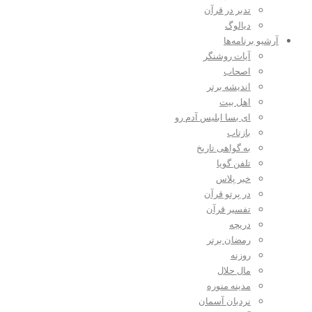
تدبر در قرآن
دیالوگ
آرشیو برنامه‌ها
آیات روشنگر
اصحاب
اندیشه برتر
اهل بیت
ای بسا ابلیس آدم رو
بازتاب
به گواهی تاریخ
تلفن گویا
خبر پلاس
در پرتو قرآن
تفسیر قرآن
دریچه
رمضان برتر
روزنه
مال حلال
مدینه منوره
نردبان آسمان