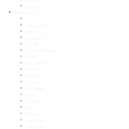
دیالوگ
آرشیو برنامه‌ها
آیات روشنگر
اصحاب
اندیشه برتر
اهل بیت
ای بسا ابلیس آدم رو
بازتاب
به گواهی تاریخ
تلفن گویا
خبر پلاس
در پرتو قرآن
تفسیر قرآن
دریچه
رمضان برتر
روزنه
مال حلال
مدینه منوره
نردبان آسمان