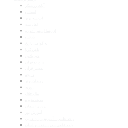
آیات روشنگر
اصحاب
اندیشه برتر
اهل بیت
ای بسا ابلیس آدم رو
بازتاب
به گواهی تاریخ
تلفن گویا
خبر پلاس
در پرتو قرآن
تفسیر قرآن
دریچه
رمضان برتر
روزنه
مال حلال
مدینه منوره
نردبان آسمان
آموزش نور
واحد علمی – آموزش زبان عربی
واحد علمی – درس تفسیر آسان