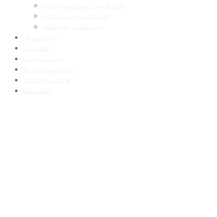
واحد علمی – درس صحیح بخاری
واحد علمی – درس عقیده
واحد علمی – فقه السنه
فیلم و سریال
پخش زنده
پخش زنده جدید
زمان پخش برنامه ها
فرکانس‌های شبکه
تماس با ما