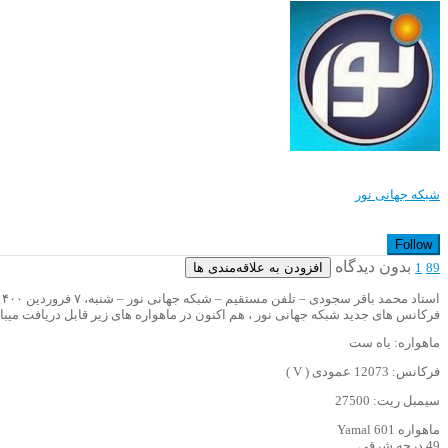
شبکه جهانی نور
Follow
بدون دیدگاه
افزودن به علاقه‌مندی ها
1
89
استاد محمد باقر سجودی – تلفن مستقیم – شبکه جهانی نور – شنبه، ۷ فروردین ۱۴۰۰
فرکانس های جدید شبکه جهانی نور ، هم اکنون در ماهواره های زیر قابل دریافت میبا
ماهواره: یاه ست
فرکانس: 12073 عمودی ( V )
سیمبل ریت: 27500
ماهواره Yamal 601
49 درجه شرقی