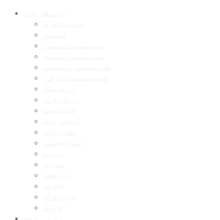
برنامه های جاری
پیامبر در کنار ما
غم مخور
تلفن مستقیم – حسینی
تلفن مستقیم – سجودی
تلفن مستقیم – اسماعیلی
تلفن مستقیم – دکتر امرا
آن روی سکه
در رکاب قرآن
فتوای جمعه
بازخوانی تاریخ
فقه و زندگی
اسماء الحسنی
رو در رو
سر دبیر
برهان قاطع
کافه نور
تدبر در قرآن
دیالوگ
آرشیو برنامه‌ها