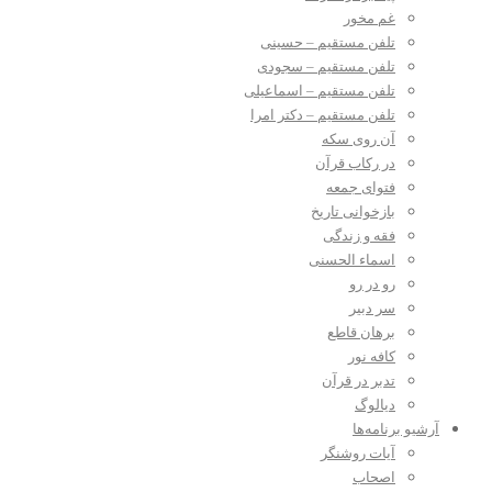
غم مخور
تلفن مستقیم – حسینی
تلفن مستقیم – سجودی
تلفن مستقیم – اسماعیلی
تلفن مستقیم – دکتر امرا
آن روی سکه
در رکاب قرآن
فتوای جمعه
بازخوانی تاریخ
فقه و زندگی
اسماء الحسنی
رو در رو
سر دبیر
برهان قاطع
کافه نور
تدبر در قرآن
دیالوگ
آرشیو برنامه‌ها
آیات روشنگر
اصحاب