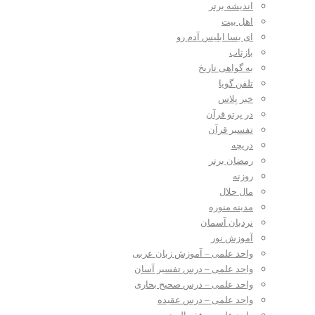
اندیشه برتر
اهل بیت
ای بسا ابلیس آدم رو
بازتاب
به گواهی تاریخ
تلفن گویا
خبر پلاس
در پرتو قرآن
تفسیر قرآن
دریچه
رمضان برتر
روزنه
مال حلال
مدینه منوره
نردبان آسمان
آموزش نور
واحد علمی – آموزش زبان عربی
واحد علمی – درس تفسیر آسان
واحد علمی – درس صحیح بخاری
واحد علمی – درس عقیده