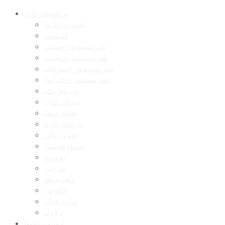
برنامه های جاری
پیامبر در کنار ما
غم مخور
تلفن مستقیم – حسینی
تلفن مستقیم – سجودی
تلفن مستقیم – اسماعیلی
تلفن مستقیم – دکتر امرا
آن روی سکه
در رکاب قرآن
فتوای جمعه
بازخوانی تاریخ
فقه و زندگی
اسماء الحسنی
رو در رو
سر دبیر
برهان قاطع
کافه نور
تدبر در قرآن
دیالوگ
آرشیو برنامه‌ها