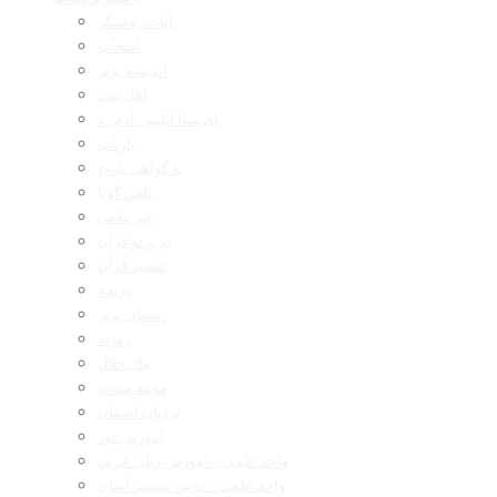
آیات روشنگر
اصحاب
اندیشه برتر
اهل بیت
ای بسا ابلیس آدم رو
بازتاب
به گواهی تاریخ
تلفن گویا
خبر پلاس
در پرتو قرآن
تفسیر قرآن
دریچه
رمضان برتر
روزنه
مال حلال
مدینه منوره
نردبان آسمان
آموزش نور
واحد علمی – آموزش زبان عربی
واحد علمی – درس تفسیر آسان