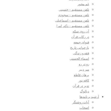
غم مخور
تلفن مستقیم – حسینی
تلفن مستقیم – سجودی
تلفن مستقیم – اسماعیلی
تلفن مستقیم – دکتر امرا
آن روی سکه
در رکاب قرآن
فتوای جمعه
بازخوانی تاریخ
فقه و زندگی
اسماء الحسنی
رو در رو
سر دبیر
برهان قاطع
کافه نور
تدبر در قرآن
دیالوگ
آرشیو برنامه‌ها
آیات روشنگر
اصحاب