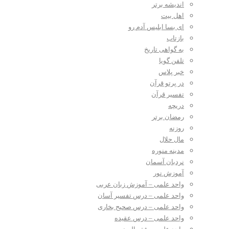
اندیشه برتر
اهل بیت
ای بسا ابلیس آدم رو
بازتاب
به گواهی تاریخ
تلفن گویا
خبر پلاس
در پرتو قرآن
تفسیر قرآن
دریچه
رمضان برتر
روزنه
مال حلال
مدینه منوره
نردبان آسمان
آموزش نور
واحد علمی – آموزش زبان عربی
واحد علمی – درس تفسیر آسان
واحد علمی – درس صحیح بخاری
واحد علمی – درس عقیده