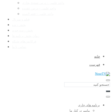
واحد علمی – درس صحیح بخاری
واحد علمی – درس عقیده
واحد علمی – فقه السنه
فیلم و سریال
پخش زنده
پخش زنده جدید
زمان پخش برنامه ها
فرکانس‌های شبکه
تماس با ما
خانه
فهرست
برنامه های جاری
پیامبر در کنار ما