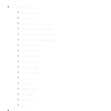
برنامه های جاری
پیامبر در کنار ما
غم مخور
تلفن مستقیم – حسینی
تلفن مستقیم – سجودی
تلفن مستقیم – اسماعیلی
تلفن مستقیم – دکتر امرا
آن روی سکه
در رکاب قرآن
فتوای جمعه
بازخوانی تاریخ
فقه و زندگی
اسماء الحسنی
رو در رو
سر دبیر
برهان قاطع
کافه نور
تدبر در قرآن
دیالوگ
آرشیو برنامه‌ها