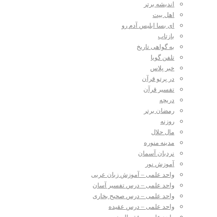
اندیشه برتر
اهل بیت
ای بسا ابلیس آدم رو
بازتاب
به گواهی تاریخ
تلفن گویا
خبر پلاس
در پرتو قرآن
تفسیر قرآن
دریچه
رمضان برتر
روزنه
مال حلال
مدینه منوره
نردبان آسمان
آموزش نور
واحد علمی – آموزش زبان عربی
واحد علمی – درس تفسیر آسان
واحد علمی – درس صحیح بخاری
واحد علمی – درس عقیده