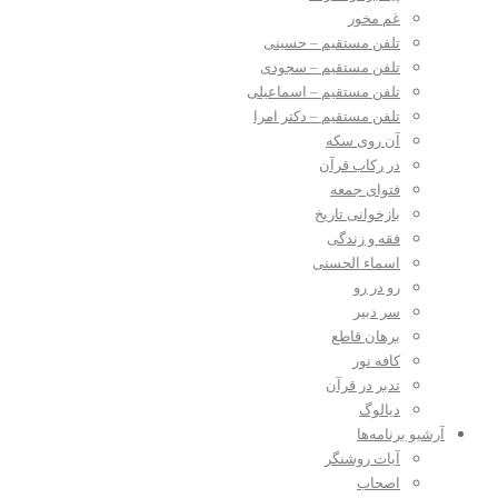
غم مخور
تلفن مستقیم – حسینی
تلفن مستقیم – سجودی
تلفن مستقیم – اسماعیلی
تلفن مستقیم – دکتر امرا
آن روی سکه
در رکاب قرآن
فتوای جمعه
بازخوانی تاریخ
فقه و زندگی
اسماء الحسنی
رو در رو
سر دبیر
برهان قاطع
کافه نور
تدبر در قرآن
دیالوگ
آرشیو برنامه‌ها
آیات روشنگر
اصحاب