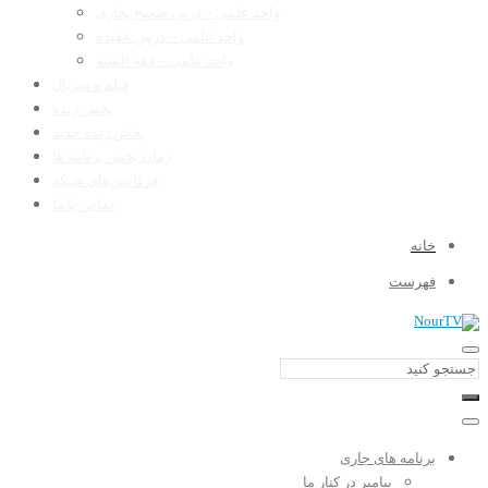
واحد علمی – درس صحیح بخاری
واحد علمی – درس عقیده
واحد علمی – فقه السنه
فیلم و سریال
پخش زنده
پخش زنده جدید
زمان پخش برنامه ها
فرکانس‌های شبکه
تماس با ما
خانه
فهرست
برنامه های جاری
پیامبر در کنار ما