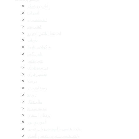
آیات روشنگر
اصحاب
اندیشه برتر
اهل بیت
ای بسا ابلیس آدم رو
بازتاب
به گواهی تاریخ
تلفن گویا
خبر پلاس
در پرتو قرآن
تفسیر قرآن
دریچه
رمضان برتر
روزنه
مال حلال
مدینه منوره
نردبان آسمان
آموزش نور
واحد علمی – آموزش زبان عربی
واحد علمی – درس تفسیر آسان