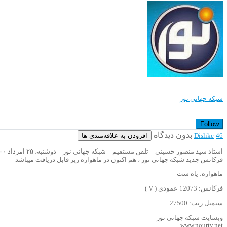
شبکه جهانی نور
Follow
بدون دیدگاه
افزودن به علاقه‌مندی ها
Dislike
46
استاد سید منصور حسینی – تلفن مستقیم – شبکه جهانی نور – دوشنبه، ۲۵ امرداد ۱۴۰۰
فرکانس جدید شبکه جهانی نور ، هم اکنون در ماهواره زیر قابل دریافت میباشد
ماهواره: یاه ست
فرکانس: 12073 عمودی ( V )
سیمبل ریت: 27500
وبسایت شبکه جهانی نور
www.nourtv.net