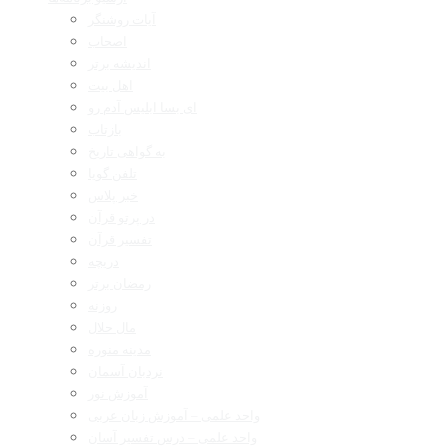
آیات روشنگر
اصحاب
اندیشه برتر
اهل بیت
ای بسا ابلیس آدم رو
بازتاب
به گواهی تاریخ
تلفن گویا
خبر پلاس
در پرتو قرآن
تفسیر قرآن
دریچه
رمضان برتر
روزنه
مال حلال
مدینه منوره
نردبان آسمان
آموزش نور
واحد علمی – آموزش زبان عربی
واحد علمی – درس تفسیر آسان