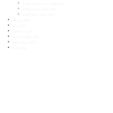
واحد علمی – درس صحیح بخاری
واحد علمی – درس عقیده
واحد علمی – فقه السنه
فیلم و سریال
پخش زنده
پخش زنده جدید
زمان پخش برنامه ها
فرکانس‌های شبکه
تماس با ما