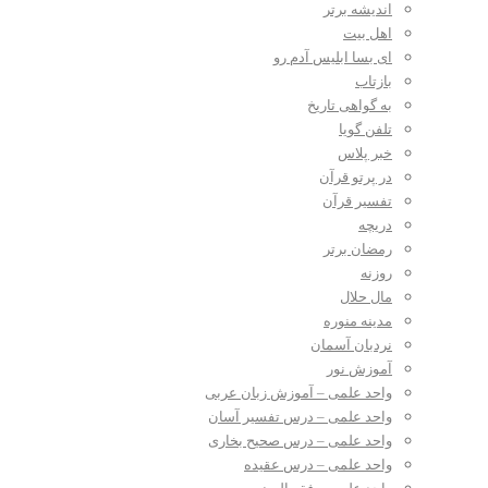
اندیشه برتر
اهل بیت
ای بسا ابلیس آدم رو
بازتاب
به گواهی تاریخ
تلفن گویا
خبر پلاس
در پرتو قرآن
تفسیر قرآن
دریچه
رمضان برتر
روزنه
مال حلال
مدینه منوره
نردبان آسمان
آموزش نور
واحد علمی – آموزش زبان عربی
واحد علمی – درس تفسیر آسان
واحد علمی – درس صحیح بخاری
واحد علمی – درس عقیده