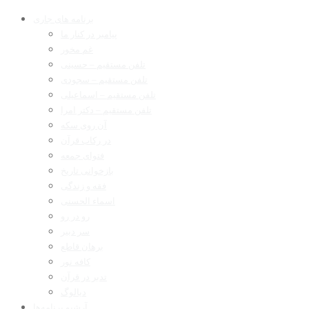
برنامه های جاری
پیامبر در کنار ما
غم مخور
تلفن مستقیم – حسینی
تلفن مستقیم – سجودی
تلفن مستقیم – اسماعیلی
تلفن مستقیم – دکتر امرا
آن روی سکه
در رکاب قرآن
فتوای جمعه
بازخوانی تاریخ
فقه و زندگی
اسماء الحسنی
رو در رو
سر دبیر
برهان قاطع
کافه نور
تدبر در قرآن
دیالوگ
آرشیو برنامه‌ها