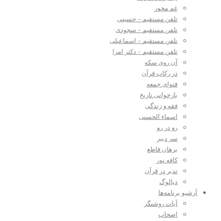
غم مخور
تلفن مستقیم – حسینی
تلفن مستقیم – سجودی
تلفن مستقیم – اسماعیلی
تلفن مستقیم – دکتر امرا
آن روی سکه
در رکاب قرآن
فتوای جمعه
بازخوانی تاریخ
فقه و زندگی
اسماء الحسنی
رو در رو
سر دبیر
برهان قاطع
کافه نور
تدبر در قرآن
دیالوگ
آرشیو برنامه‌ها
آیات روشنگر
اصحاب