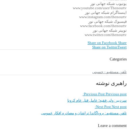
یوتیوب شبکه جهانی نور
www.youtube.com/user/Thenourtv
اینستاگرام شبکه جهانی نور
www.instagram.com/thenourtv
فیسبوک شبکه جهانی نور
www.facebook.com/thenourtv
توییتر شبکه جهانی نور
www.twitter.com/thenourtv
Share on Facebook
Share
Share on Twitter
Tweet
Categories
تلفن مستقیم - حسینی
راهبری نوشته
Previous Post
Previous post:
سردبیر: ولی فقیه؛ عامل قتل عام کرونا
Next Post
Next post:
تلفن مستقیم: پروپاگاندا تراشان و مصادره افکار عمومی
Leave a comment