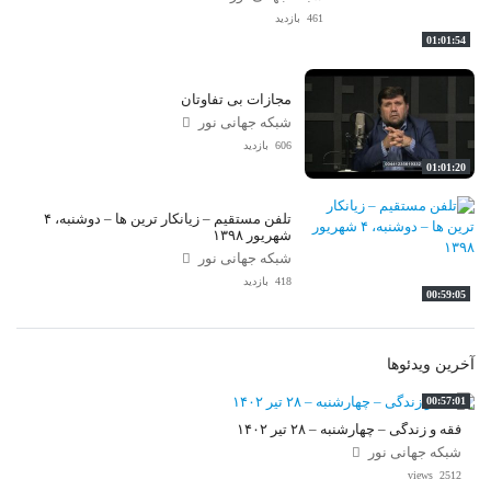
461 بازدید
01:01:54
مجازات بی تفاوتان
شبکه جهانی نور
606 بازدید
01:01:20
تلفن مستقیم – زیانکار ترین ها – دوشنبه، ۴
شهریور ۱۳۹۸
شبکه جهانی نور
418 بازدید
00:59:05
آخرین ویدئوها
00:57:01
فقه و زندگی – چهارشنبه – ۲۸ تیر ۱۴۰۲
شبکه جهانی نور
2512 views