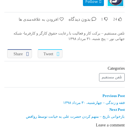
Follow
بدون دیدگاه
افزودن به علاقه‌مندی ها
1
24
تلفن مستقیم – برکت کار و فعالیت با رعایت حقوق کارگر و کارفرما- شبکه
جهانی نور – پنج شنبه، ۳۱ مرداد ۱۳۹۸
Share
Tweet
Categories
تلفن مستقیم
راهبری
Previous
Previous Post
post:
نوشته
فقه و زندگی – چهارشنبه، ۳۰ مرداد ۱۳۹۸
Next
Next Post
post:
بازخوانی تاریخ – متهم کردن حضرت علی به خیانت توسط روافض
Leave a comment