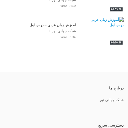
شبکه جهانی نور
94732 views
00:59:20
آموزش زبان عربی – درس اول
شبکه جهانی نور
31865 views
00:30:36
درباره ما
شبکه جهانی نور
دسترسی سریع