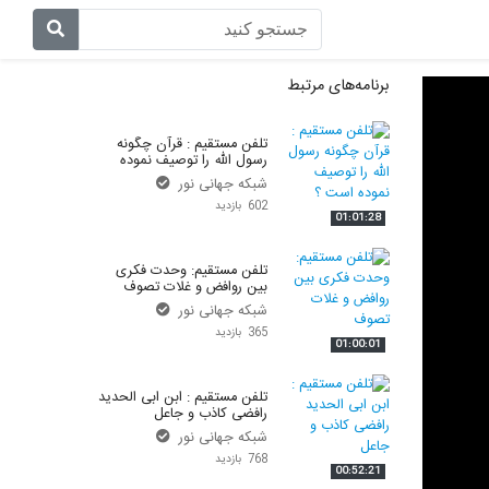
آیات روشنگر
پیامبر در کنار ما
برنامه‌های مرتبط
اصحاب
غم مخور
تلفن مستقیم : قرآن چگونه
رسول الله را توصیف نموده
اندیشه برتر
تلفن مستقیم – حسینی
است ؟
شبکه جهانی نور
602 بازدید
اهل بیت
تلفن مستقیم – سجودی
01:01:28
ای بسا ابلیس آدم رو
تلفن مستقیم – اسماعیلی
تلفن مستقیم: وحدت فکری
بین روافض و غلات تصوف
شبکه جهانی نور
بازتاب
تلفن مستقیم – دکتر امرا
365 بازدید
01:00:01
آن روی سکه
به گواهی تاریخ
تلفن مستقیم : ابن ابی الحدید
تلفن گویا
در رکاب قرآن
رافضی کاذب و جاعل
شبکه جهانی نور
خبر پلاس
فتوای جمعه
768 بازدید
00:52:21