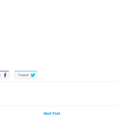
e
Tweet
Next
Next Post
post: