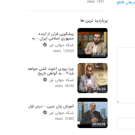
1431 views
برهان قاطع
پربازدید ترین ها
پیشگویی قرآن از آینده
جمهوری اسلامی ایران – به
گواهی تاریخ
شبکه جهانی نور
125629 views
01:01:52
چرا بزودی آخوند کشی خواهد
شد؟! – به گواهی تاریخ
شبکه جهانی نور
94740 views
00:59:20
آموزش زبان عربی – درس اول
شبکه جهانی نور
31882 views
00:30:36