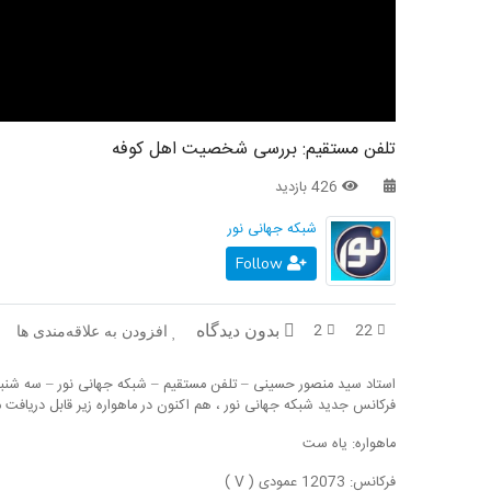
تلفن مستقیم: بررسی شخصیت اهل کوفه
426 بازدید
شبکه جهانی نور
Follow
2
22
بدون دیدگاه
افزودن به علاقه‌مندی ها
استاد سید منصور حسینی – تلفن مستقیم – شبکه جهانی نور – سه شنبه، ۲۶ امرداد ۰۰
فرکانس جدید شبکه جهانی نور ، هم اکنون در ماهواره زیر قابل دریافت 
ماهواره: یاه ست
فرکانس: 12073 عمودی ( V )