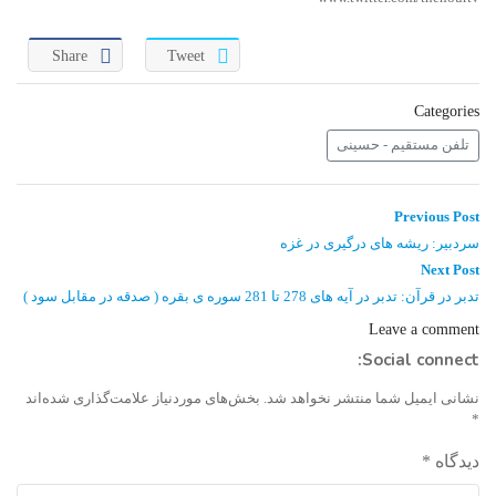
Share
Tweet
Categories
تلفن مستقیم - حسینی
راهبری
Previous
Previous Post
post:
نوشته
سردبیر: ریشه های درگیری در غزه
Next
Next Post
post:
تدبر در قرآن: تدبر در آیه های 278 تا 281 سوره ی بقره ( صدقه در مقابل سود )
Leave a comment
Social connect:
نشانی ایمیل شما منتشر نخواهد شد.
بخش‌های موردنیاز علامت‌گذاری شده‌اند
*
دیدگاه
*