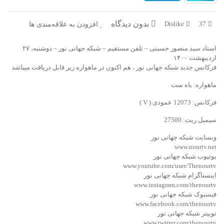
بدون دیدگاه
افزودن به علاقه‌مندی ها
Dislike
37
استاد سید منصور حسینی – تلفن مستقیم – شبکه جهانی نور – دوشنبه، ۲۷
اردیبهشت ۱۴۰۰
فرکانس جدید شبکه جهانی نور ، هم اکنون در ماهواره زیر قابل دریافت میباشد
ماهواره: یاه ست
فرکانس: 12073 عمودی ( V )
سیمبل ریت: 27500
وبسایت شبکه جهانی نور
www.nourtv.net
یوتیوب شبکه جهانی نور
www.youtube.com/user/Thenourtv
اینستاگرام شبکه جهانی نور
www.instagram.com/thenourtv
فیسبوک شبکه جهانی نور
www.facebook.com/thenourtv
توییتر شبکه جهانی نور
www.twitter.com/thenourtv