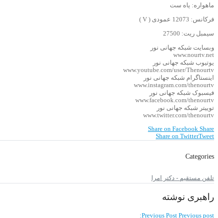
ماهواره: یاه ست
فرکانس: 12073 عمودی ( V )
سیمبل ریت: 27500
وبسایت شبکه جهانی نور
www.nourtv.net
یوتیوب شبکه جهانی نور
www.youtube.com/user/Thenourtv
اینستاگرام شبکه جهانی نور
www.instagram.com/thenourtv
فیسبوک شبکه جهانی نور
www.facebook.com/thenourtv
توییتر شبکه جهانی نور
www.twitter.com/thenourtv
Share on Facebook
Share
Share on Twitter
Tweet
Categories
تلفن مستقیم - دکتر امرا
راهبری نوشته
Previous Post
Previous post: