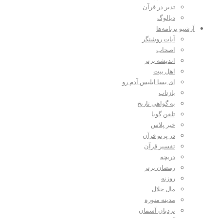
تدبر در قرآن
دیالوگ
آرشیو برنامه‌ها
آیات روشنگر
اصحاب
اندیشه برتر
اهل بیت
ای بسا ابلیس آدم رو
بازتاب
به گواهی تاریخ
تلفن گویا
خبر پلاس
در پرتو قرآن
تفسیر قرآن
دریچه
رمضان برتر
روزنه
مال حلال
مدینه منوره
نردبان آسمان