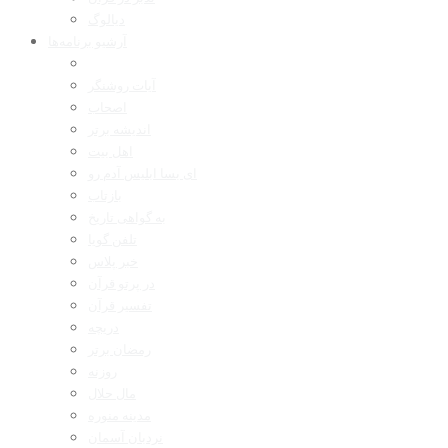
دیالوگ
آرشیو برنامه‌ها
آیات روشنگر
اصحاب
اندیشه برتر
اهل بیت
ای بسا ابلیس آدم رو
بازتاب
به گواهی تاریخ
تلفن گویا
خبر پلاس
در پرتو قرآن
تفسیر قرآن
دریچه
رمضان برتر
روزنه
مال حلال
مدینه منوره
نردبان آسمان