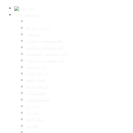
برنامه های جاری
پیامبر در کنار ما
غم مخور
تلفن مستقیم – حسینی
تلفن مستقیم – سجودی
تلفن مستقیم – اسماعیلی
تلفن مستقیم – دکتر امرا
آن روی سکه
در رکاب قرآن
فتوای جمعه
بازخوانی تاریخ
فقه و زندگی
اسماء الحسنی
رو در رو
سر دبیر
برهان قاطع
کافه نور
تدبر در قرآن