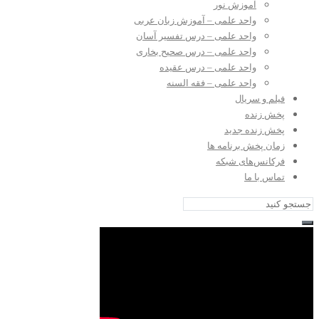
آموزش نور
واحد علمی – آموزش زبان عربی
واحد علمی – درس تفسیر آسان
واحد علمی – درس صحیح بخاری
واحد علمی – درس عقیده
واحد علمی – فقه السنه
فیلم و سریال
پخش زنده
پخش زنده جدید
زمان پخش برنامه ها
فرکانس‌های شبکه
تماس با ما