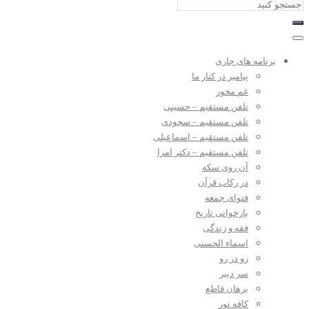
برنامه های جاری
پیامبر در کنار ما
غم مخور
تلفن مستقیم – حسینی
تلفن مستقیم – سجودی
تلفن مستقیم – اسماعیلی
تلفن مستقیم – دکتر امرا
آن روی سکه
در رکاب قرآن
فتوای جمعه
بازخوانی تاریخ
فقه و زندگی
اسماء الحسنی
رو در رو
سر دبیر
برهان قاطع
کافه نور