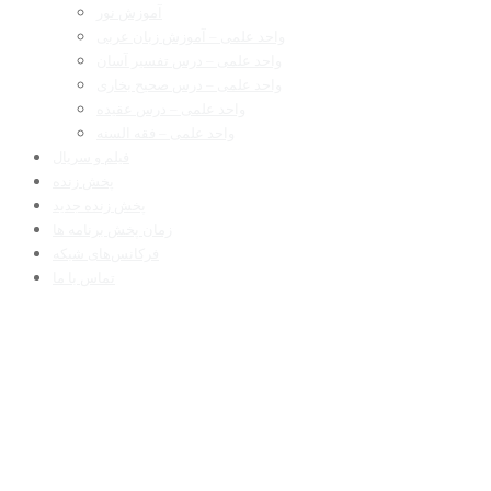
آموزش نور
واحد علمی – آموزش زبان عربی
واحد علمی – درس تفسیر آسان
واحد علمی – درس صحیح بخاری
واحد علمی – درس عقیده
واحد علمی – فقه السنه
فیلم و سریال
پخش زنده
پخش زنده جدید
زمان پخش برنامه ها
فرکانس‌های شبکه
تماس با ما