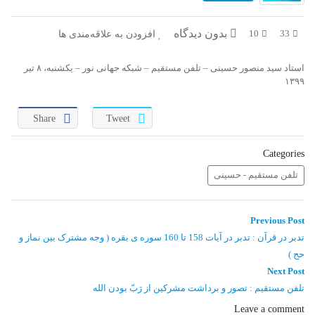
در پرتو قرآن
بازخوانی تاریخ
بدون دیدگاه
افزودن به علاقه‌مندی ها
10
33
تفسیر قرآن
فقه و زندگی
استاد سید منصور حسینی – تلفن مستقیم – شبکه جهانی نور – یکشنبه، ۸ تیر
دریچه
اسماء الحسنی
۱۳۹۹
رو در رو
رمضان برتر
Share
Tweet
روزنه
سر دبیر
Categories
مال حلال
برهان قاطع
تلفن مستقیم - حسینی
کافه نور
مدینه منوره
راهبری
Previous
Previous Post
post:
نوشته
تدبر در قرآن
نردبان آسمان
تدبر در قرآن : تدبر در آیات 158 تا 160 سوره ی بقره ( وجه مشترک بین نماز و
حج )
دیالوگ
آموزش نور
Next
Next Post
post:
تلفن مستقیم : تصور و برداشت مشرکین از رَبّ بودن الله
واحد علمی – آموزش زبان عربی
Leave a comment