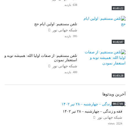
638 بازدید
01:01:22
تلفن مستقیم: اولین ایام حج
شبکه جهانی نور
395 بازدید
01:02:07
تلفن مستقیم: از صفات اولیا الله: همیشه توبه و
استغفار نمودن
شبکه جهانی نور
400 بازدید
01:03:28
آخرین ویدئوها
00:57:01
فقه و زندگی – چهارشنبه – ۲۸ تیر ۱۴۰۲
شبکه جهانی نور
2524 views