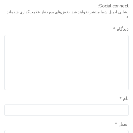
Social connect:
واحد علمی – درس تفسیر آسان
نشانی ایمیل شما منتشر نخواهد شد.
بخش‌های موردنیاز علامت‌گذاری شده‌اند
*
واحد علمی – درس صحیح بخاری
دیدگاه
*
واحد علمی – درس عقیده
واحد علمی – فقه السنه
نام
*
ایمیل
*