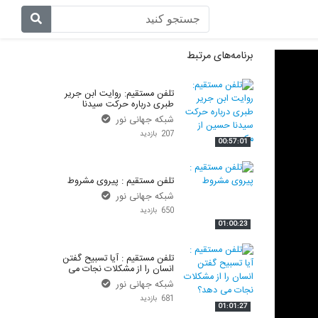
آیات روشنگر
پیامبر در کنار ما
برنامه‌های مرتبط
اصحاب
غم مخور
تلفن مستقیم: روایت ابن جریر
طبری درباره حرکت سیدنا
اندیشه برتر
تلفن مستقیم – حسینی
حسین از مکه
شبکه جهانی نور
207 بازدید
اهل بیت
تلفن مستقیم – سجودی
00:57:01
ای بسا ابلیس آدم رو
تلفن مستقیم – اسماعیلی
تلفن مستقیم : پیروی مشروط
شبکه جهانی نور
بازتاب
تلفن مستقیم – دکتر امرا
650 بازدید
01:00:23
آن روی سکه
به گواهی تاریخ
تلفن مستقیم : آیا تسبیح گفتن
تلفن گویا
در رکاب قرآن
انسان را از مشکلات نجات می
دهد؟
شبکه جهانی نور
خبر پلاس
فتوای جمعه
681 بازدید
01:01:27