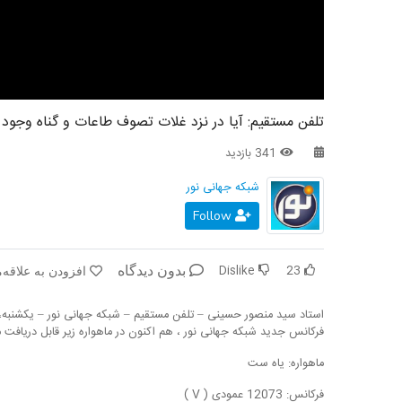
تلفن مستقیم: آیا در نزد غلات تصوف طاعات و گناه وجود 
341 بازدید
شبکه جهانی نور
Follow
Dislike
23
بدون دیدگاه
افزودن به علاقه‌
استاد سید منصور حسینی – تلفن مستقیم – شبکه جهانی نور – یکشنبه، ۱۷ اَمرداد ۴۰۰
فرکانس جدید شبکه جهانی نور ، هم اکنون در ماهواره زیر قابل دریافت 
ماهواره: یاه ست
فرکانس: 12073 عمودی ( V )