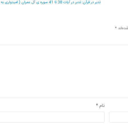
تدبر در قرآن: تدبر در آیات 38 تا 41 سوره ی آل عمران ( امیدواری به درگاه الهی )
ده‌اند
*
نام
*