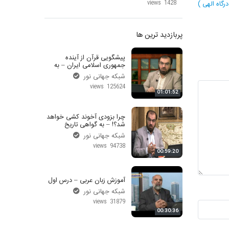
1428 views
پربازدید ترین ها
پیشگویی قرآن از آینده
جمهوری اسلامی ایران – به
گواهی تاریخ
شبکه جهانی نور
125624 views
01:01:52
چرا بزودی آخوند کشی خواهد
شد؟! – به گواهی تاریخ
شبکه جهانی نور
94738 views
00:59:20
آموزش زبان عربی – درس اول
شبکه جهانی نور
31879 views
00:30:36