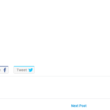
e
Tweet
Next
Next Post
post: