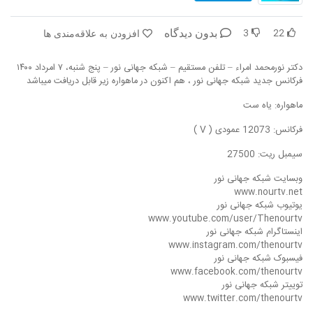
در پرتو قرآن
بازخوانی تاریخ
3
22
بدون دیدگاه
افزودن به علاقه‌مندی ها
تفسیر قرآن
فقه و زندگی
دکتر نورمحمد امراء – تلفن مستقیم – شبکه جهانی نور – پنج شنبه، ۷ امرداد ۱۴۰۰
دریچه
اسماء الحسنی
فرکانس جدید شبکه جهانی نور ، هم اکنون در ماهواره زیر قابل دریافت میباشد
ماهواره: یاه ست
رو در رو
رمضان برتر
فرکانس: 12073 عمودی ( V )
روزنه
سر دبیر
سیمبل ریت: 27500
مال حلال
برهان قاطع
وبسایت شبکه جهانی نور
www.nourtv.net
کافه نور
مدینه منوره
یوتیوب شبکه جهانی نور
www.youtube.com/user/Thenourtv
اینستاگرام شبکه جهانی نور
تدبر در قرآن
نردبان آسمان
www.instagram.com/thenourtv
فیسبوک شبکه جهانی نور
دیالوگ
آموزش نور
www.facebook.com/thenourtv
توییتر شبکه جهانی نور
واحد علمی – آموزش زبان عربی
www.twitter.com/thenourtv