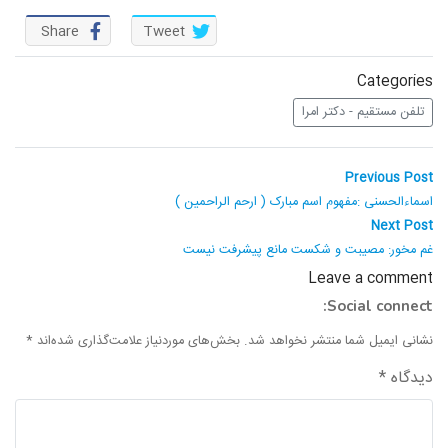
واحد علمی – درس تفسیر آسان
Share
Tweet
واحد علمی – درس صحیح بخاری
Categories
واحد علمی – درس عقیده
تلفن مستقیم - دکتر امرا
واحد علمی – فقه السنه
راهبری
Previous
Previous Post
post:
نوشته
اسماءالحسنی :مفهوم اسم مبارک ( ارحم الراحمین )
Next
Next Post
post:
غم مخور: مصیبت و شکست مانع پیشرفت نیست
Leave a comment
Social connect:
نشانی ایمیل شما منتشر نخواهد شد.
بخش‌های موردنیاز علامت‌گذاری شده‌اند
*
دیدگاه
*