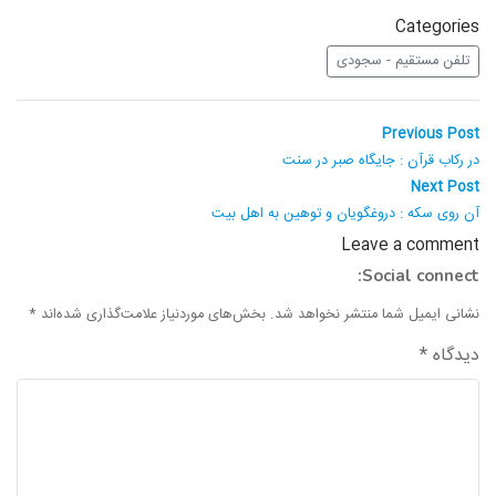
واحد علمی – درس تفسیر آسان
Categories
تلفن مستقیم - سجودی
واحد علمی – درس صحیح بخاری
واحد علمی – درس عقیده
راهبری
Previous
Previous Post
post:
نوشته
در رکاب قرآن : جایگاه صبر در سنت
واحد علمی – فقه السنه
Next
Next Post
post:
آن روی سکه : دروغگویان و توهین به اهل بیت
Leave a comment
Social connect:
نشانی ایمیل شما منتشر نخواهد شد.
بخش‌های موردنیاز علامت‌گذاری شده‌اند
*
دیدگاه
*