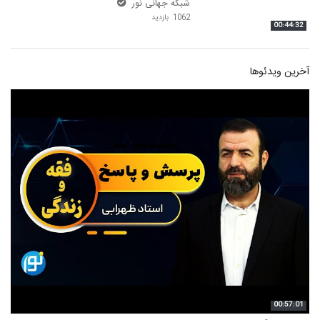
شبکه جهانی نور
1062 بازدید
00:44:32
آخرین ویدئوها
00:57:01