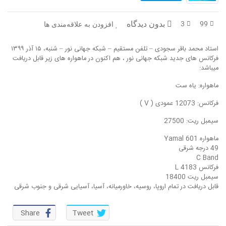
در پرتو قرآن
بازخوانی تاریخ
3
99
بدون دیدگاه
افزودن به علاقه‌مندی ها
تفسیر قرآن
فقه و زندگی
استاد محمد باقر سجودی – تلفن مستقیم – شبکه جهانی نور – شنبه، ۱۵ آذر ۱۳۹۹
دریچه
اسماء الحسنی
فرکانس های جدید شبکه جهانی نور ، هم اکنون در ماهواره های زیر قابل دریافت
میباشد:
رو در رو
رمضان برتر
ماهواره: یاه ست
روزنه
سر دبیر
فرکانس: 12073 عمودی ( V )
سیمبل ریت: 27500
مال حلال
برهان قاطع
ماهواره Yamal 601
کافه نور
مدینه منوره
49 درجه شرقی
C Band
فرکانس 4183 L
تدبر در قرآن
نردبان آسمان
سیمبل ریت 18400
قابل دریافت در تمام اروپا، روسیه، خاورمیانه، آسیا، آسیایی شرقی و جنوب شرقی
دیالوگ
آموزش نور
Share
Tweet
واحد علمی – آموزش زبان عربی