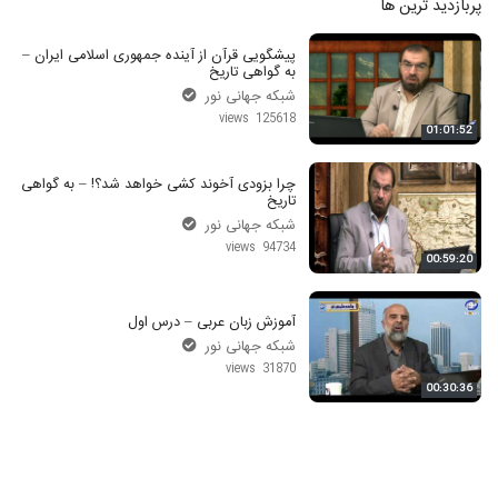
پربازدید ترین ها
پیشگویی قرآن از آینده جمهوری اسلامی ایران –
به گواهی تاریخ
شبکه جهانی نور
125618 views
01:01:52
چرا بزودی آخوند کشی خواهد شد؟! – به گواهی
تاریخ
شبکه جهانی نور
94734 views
00:59:20
آموزش زبان عربی – درس اول
شبکه جهانی نور
31870 views
00:30:36