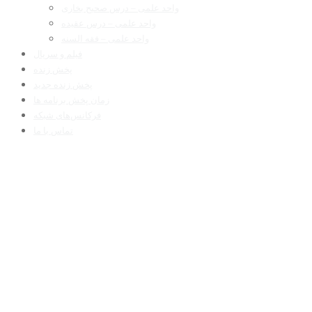
واحد علمی – درس صحیح بخاری
واحد علمی – درس عقیده
واحد علمی – فقه السنه
فیلم و سریال
پخش زنده
پخش زنده جدید
زمان پخش برنامه ها
فرکانس‌های شبکه
تماس با ما