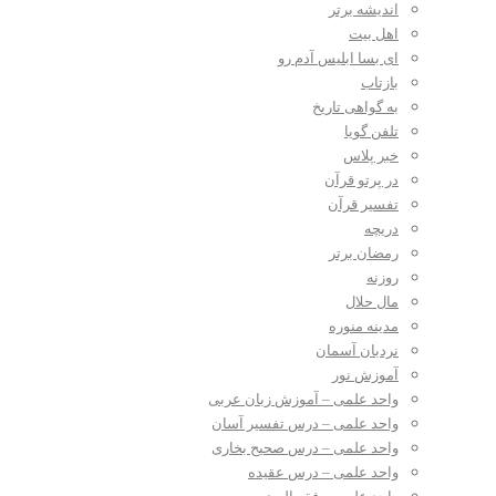
اندیشه برتر
اهل بیت
ای بسا ابلیس آدم رو
بازتاب
به گواهی تاریخ
تلفن گویا
خبر پلاس
در پرتو قرآن
تفسیر قرآن
دریچه
رمضان برتر
روزنه
مال حلال
مدینه منوره
نردبان آسمان
آموزش نور
واحد علمی – آموزش زبان عربی
واحد علمی – درس تفسیر آسان
واحد علمی – درس صحیح بخاری
واحد علمی – درس عقیده