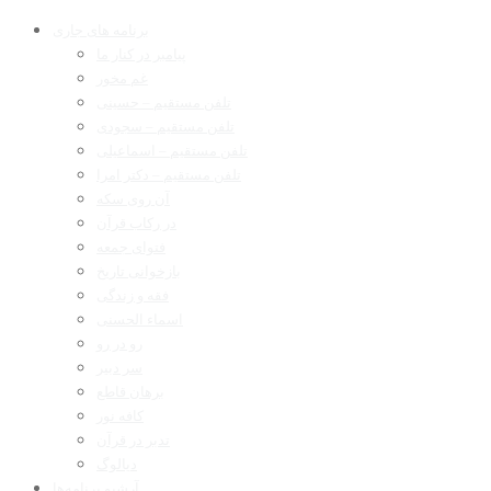
برنامه های جاری
پیامبر در کنار ما
غم مخور
تلفن مستقیم – حسینی
تلفن مستقیم – سجودی
تلفن مستقیم – اسماعیلی
تلفن مستقیم – دکتر امرا
آن روی سکه
در رکاب قرآن
فتوای جمعه
بازخوانی تاریخ
فقه و زندگی
اسماء الحسنی
رو در رو
سر دبیر
برهان قاطع
کافه نور
تدبر در قرآن
دیالوگ
آرشیو برنامه‌ها