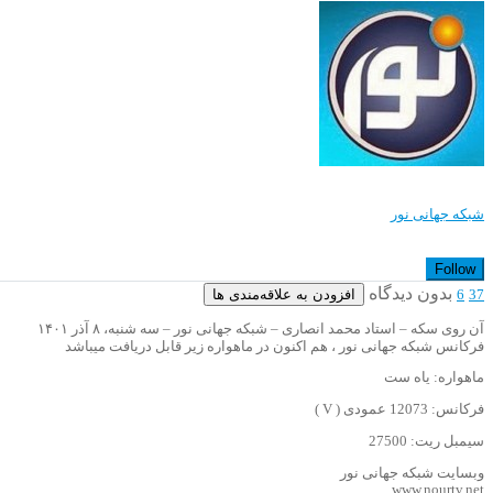
شبکه جهانی نور
Follow
بدون دیدگاه
افزودن به علاقه‌مندی ها
6
37
آن روی سکه – استاد محمد انصاری – شبکه جهانی نور – سه شنبه، ۸ آذر ۱۴۰۱
فرکانس شبکه جهانی نور ، هم اکنون در ماهواره زیر قابل دریافت میباشد
ماهواره: یاه ست
فرکانس: 12073 عمودی ( V )
سیمبل ریت: 27500
وبسایت شبکه جهانی نور
www.nourtv.net