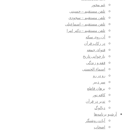
غم مخور
تلفن مستقیم – حسینی
تلفن مستقیم – سجودی
تلفن مستقیم – اسماعیلی
تلفن مستقیم – دکتر امرا
آن روی سکه
در رکاب قرآن
فتوای جمعه
بازخوانی تاریخ
فقه و زندگی
اسماء الحسنی
رو در رو
سر دبیر
برهان قاطع
کافه نور
تدبر در قرآن
دیالوگ
آرشیو برنامه‌ها
آیات روشنگر
اصحاب