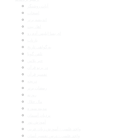
آیات روشنگر
اصحاب
اندیشه برتر
اهل بیت
ای بسا ابلیس آدم رو
بازتاب
به گواهی تاریخ
تلفن گویا
خبر پلاس
در پرتو قرآن
تفسیر قرآن
دریچه
رمضان برتر
روزنه
مال حلال
مدینه منوره
نردبان آسمان
آموزش نور
واحد علمی – آموزش زبان عربی
واحد علمی – درس تفسیر آسان