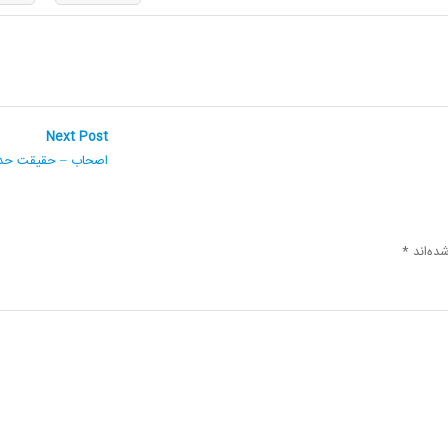
Next
Next Post
post:
اصحاب – حقیقت حد
ده‌اند
*