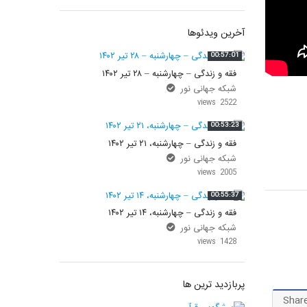
در پرتو قرآن
بازخوانی تاریخ
آخرین ویدئوها
تفسیر قرآن
فقه و زندگی
00:57:01
فقه و زندگی – چهارشنبه – ۲۸ تیر ۱۴۰۲
دریچه
اسماء الحسنی
شبکه جهانی نور
2522 views
رو در رو
رمضان برتر
00:53:23
روزنه
سر دبیر
فقه و زندگی – چهارشنبه، ۲۱ تیر ۱۴۰۲
شبکه جهانی نور
مال حلال
برهان قاطع
2005 views
00:55:37
کافه نور
مدینه منوره
فقه و زندگی – چهارشنبه، ۱۴ تیر ۱۴۰۲
تدبر در قرآن
نردبان آسمان
شبکه جهانی نور
1428 views
دیالوگ
آموزش نور
پربازدید ترین ها
واحد علمی – آموزش زبان عربی
Shar