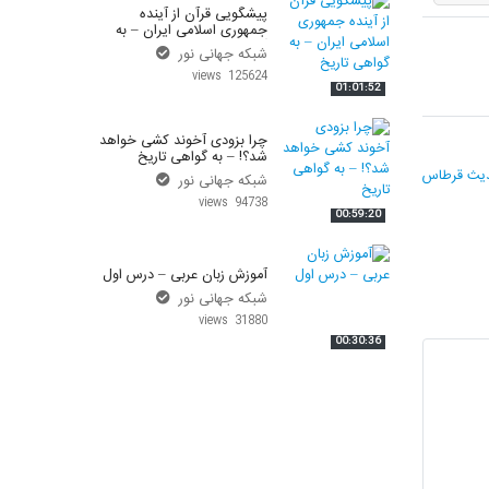
پیشگویی قرآن از آینده
واحد علمی – درس تفسیر آسان
جمهوری اسلامی ایران – به
گواهی تاریخ
شبکه جهانی نور
واحد علمی – درس صحیح بخاری
125624 views
01:01:52
واحد علمی – درس عقیده
چرا بزودی آخوند کشی خواهد
شد؟! – به گواهی تاریخ
واحد علمی – فقه السنه
یث قرطاس
شبکه جهانی نور
94738 views
00:59:20
آموزش زبان عربی – درس اول
شبکه جهانی نور
31880 views
00:30:36