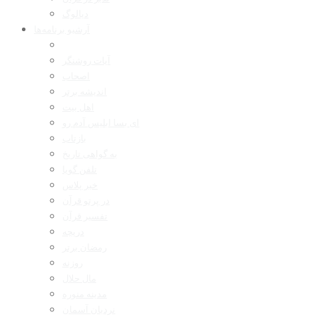
دیالوگ
آرشیو برنامه‌ها
آیات روشنگر
اصحاب
اندیشه برتر
اهل بیت
ای بسا ابلیس آدم رو
بازتاب
به گواهی تاریخ
تلفن گویا
خبر پلاس
در پرتو قرآن
تفسیر قرآن
دریچه
رمضان برتر
روزنه
مال حلال
مدینه منوره
نردبان آسمان