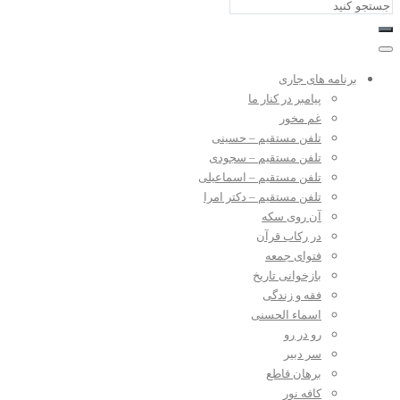
برنامه های جاری
پیامبر در کنار ما
غم مخور
تلفن مستقیم – حسینی
تلفن مستقیم – سجودی
تلفن مستقیم – اسماعیلی
تلفن مستقیم – دکتر امرا
آن روی سکه
در رکاب قرآن
فتوای جمعه
بازخوانی تاریخ
فقه و زندگی
اسماء الحسنی
رو در رو
سر دبیر
برهان قاطع
کافه نور