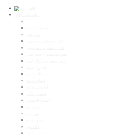
برنامه های جاری
پیامبر در کنار ما
غم مخور
تلفن مستقیم – حسینی
تلفن مستقیم – سجودی
تلفن مستقیم – اسماعیلی
تلفن مستقیم – دکتر امرا
آن روی سکه
در رکاب قرآن
فتوای جمعه
بازخوانی تاریخ
فقه و زندگی
اسماء الحسنی
رو در رو
سر دبیر
برهان قاطع
کافه نور
تدبر در قرآن