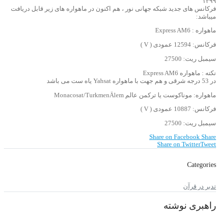
۱۳۹۹
فرکانس های جدید شبکه جهانی نور ، هم اکنون در ماهواره های زیر قابل دریافت
میباشد:
ماهواره : Express AM6
فرکانس: 12594 عمودی ( V )
سیمبل ریت: 27500
نکته : ماهواره Express AM6
در 53 درجه شرقی و هم جهت با ماهواره Yahsat یاه ست می باشد
ماهواره: موناکوست یا ترکمن عالم Monacosat/TurkmenÄlem
فرکانس: 10887 عمودی ( V )
سیمبل ریت: 27500
Share on Facebook
Share
Share on Twitter
Tweet
Categories
تدبر در قرآن
راهبری نوشته