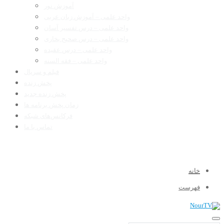
آموزش نور
واحد علمی – آموزش زبان عربی
واحد علمی – درس تفسیر آسان
واحد علمی – درس صحیح بخاری
واحد علمی – درس عقیده
واحد علمی – فقه السنه
فیلم و سریال
پخش زنده
پخش زنده جدید
زمان پخش برنامه ها
فرکانس‌های شبکه
تماس با ما
خانه
فهرست