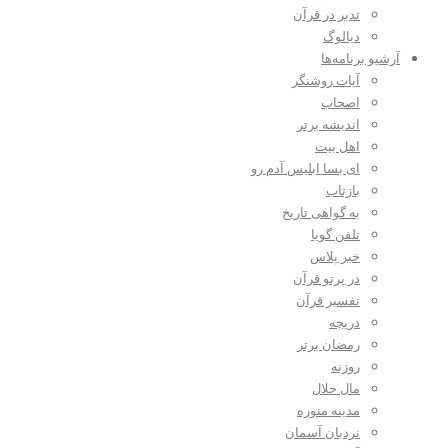
تدبر در قرآن
دیالوگ
آرشیو برنامه‌ها
آیات روشنگر
اصحاب
اندیشه برتر
اهل بیت
ای بسا ابلیس آدم رو
بازتاب
به گواهی تاریخ
تلفن گویا
خبر پلاس
در پرتو قرآن
تفسیر قرآن
دریچه
رمضان برتر
روزنه
مال حلال
مدینه منوره
نردبان آسمان