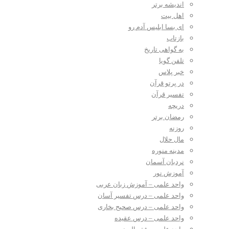
اندیشه برتر
اهل بیت
ای بسا ابلیس آدم رو
بازتاب
به گواهی تاریخ
تلفن گویا
خبر پلاس
در پرتو قرآن
تفسیر قرآن
دریچه
رمضان برتر
روزنه
مال حلال
مدینه منوره
نردبان آسمان
آموزش نور
واحد علمی – آموزش زبان عربی
واحد علمی – درس تفسیر آسان
واحد علمی – درس صحیح بخاری
واحد علمی – درس عقیده