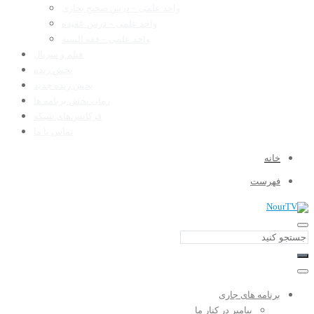
واحد علمی – درس صحیح بخاری
واحد علمی – درس عقیده
واحد علمی – فقه السنه
فیلم و سریال
پخش زنده
پخش زنده جدید
زمان پخش برنامه ها
فرکانس‌های شبکه
تماس با ما
خانه
فهرست
برنامه های جاری
پیامبر در کنار ما