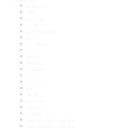
آیات روشنگر
اصحاب
اندیشه برتر
اهل بیت
ای بسا ابلیس آدم رو
بازتاب
به گواهی تاریخ
تلفن گویا
خبر پلاس
در پرتو قرآن
تفسیر قرآن
دریچه
رمضان برتر
روزنه
مال حلال
مدینه منوره
نردبان آسمان
آموزش نور
واحد علمی – آموزش زبان عربی
واحد علمی – درس تفسیر آسان