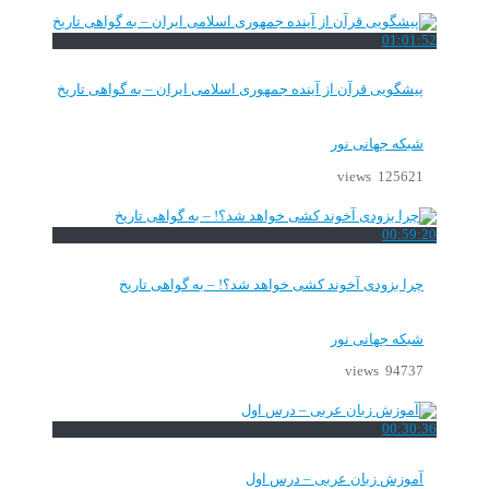
01:01:52
پیشگویی قرآن از آینده جمهوری اسلامی ایران – به گواهی تاریخ
شبکه جهانی نور
125621 views
00:59:20
چرا بزودی آخوند کشی خواهد شد؟! – به گواهی تاریخ
شبکه جهانی نور
94737 views
00:30:36
آموزش زبان عربی – درس اول