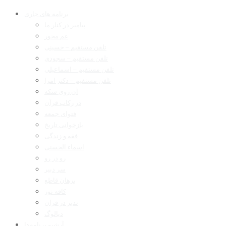
برنامه های جاری
پیامبر در کنار ما
غم مخور
تلفن مستقیم – حسینی
تلفن مستقیم – سجودی
تلفن مستقیم – اسماعیلی
تلفن مستقیم – دکتر امرا
آن روی سکه
در رکاب قرآن
فتوای جمعه
بازخوانی تاریخ
فقه و زندگی
اسماء الحسنی
رو در رو
سر دبیر
برهان قاطع
کافه نور
تدبر در قرآن
دیالوگ
آرشیو برنامه‌ها