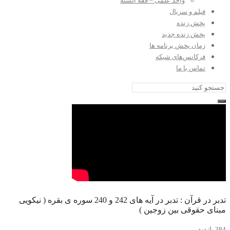
واحد علمی – فقه السنه
فیلم و سریال
پخش زنده
پخش زنده جدید
زمان پخش برنامه ها
فرکانس‌های شبکه
تماس با ما
تدبر در قرآن : تدبر در آیه های 242 و 240 سوره ی بقره ( نیکویی
مبنای حقوقی بین زوجین )
384 بازدید