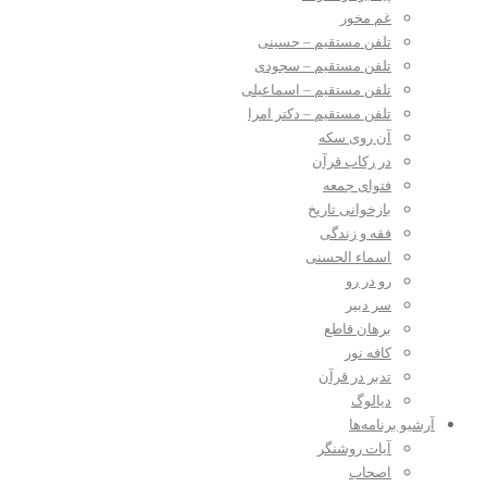
غم مخور
تلفن مستقیم – حسینی
تلفن مستقیم – سجودی
تلفن مستقیم – اسماعیلی
تلفن مستقیم – دکتر امرا
آن روی سکه
در رکاب قرآن
فتوای جمعه
بازخوانی تاریخ
فقه و زندگی
اسماء الحسنی
رو در رو
سر دبیر
برهان قاطع
کافه نور
تدبر در قرآن
دیالوگ
آرشیو برنامه‌ها
آیات روشنگر
اصحاب