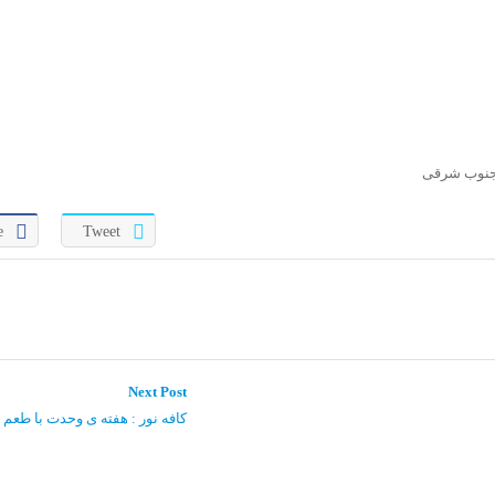
و جنوب شرقی
e
Tweet
Next
Next Post
post:
کافه نور : هفته ی وحدت با طع