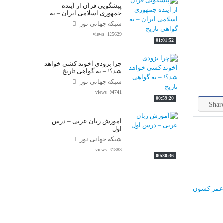
پیشگویی قرآن از آینده
جمهوری اسلامی ایران – به
گواهی تاریخ
شبکه جهانی نور
125629 views
01:01:52
چرا بزودی آخوند کشی خواهد
شد؟! – به گواهی تاریخ
شبکه جهانی نور
94741 views
00:59:20
Shar
آموزش زبان عربی – درس
اول
شبکه جهانی نور
31883 views
00:30:36
م عمر کشون