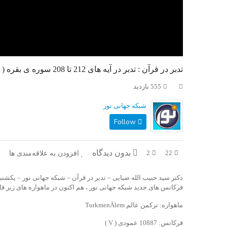
تدبر در قرآن : تدبر در آیه های 212 تا 208 سوره ی بقره ( اسلام کامل )
555 بازدید
شبکه جهانی نور
Follow
بدون دیدگاه
افزودن به علاقه‌مندی ها
2
22
دکتر سید حبیب الله ضیایی – تدبر در قرآن – شبکه جهانی نور – یکشنبه، ۱۱ آبان ۹۹
فرکانس های جدید شبکه جهانی نور ، هم اکنون در ماهواره های زیر قا
ماهواره: ترکمن عالم TurkmenÄlem
فرکانس: 10887 عمودی ( V )