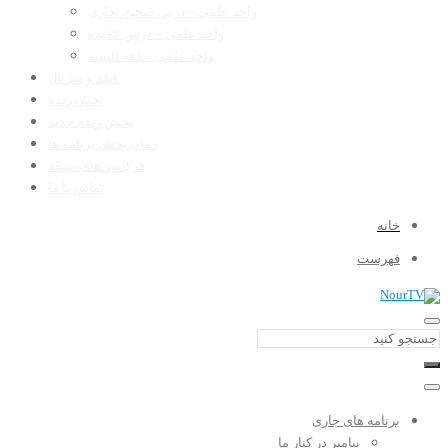
واحد علمی – درس صحیح بخاری
واحد علمی – درس عقیده
واحد علمی – فقه السنه
فیلم و سریال
پخش زنده
پخش زنده جدید
زمان پخش برنامه ها
فرکانس‌های شبکه
تماس با ما
خانه
فهرست
برنامه های جاری
پیامبر در کنار ما