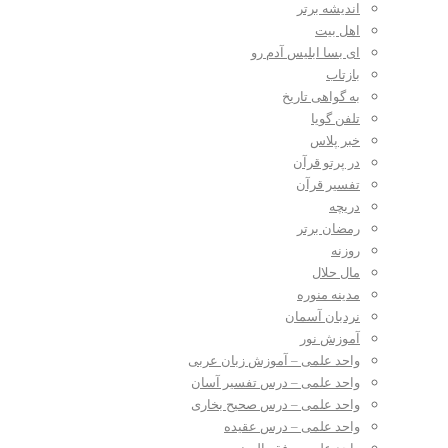
اندیشه برتر
اهل بیت
ای بسا ابلیس آدم رو
بازتاب
به گواهی تاریخ
تلفن گویا
خبر پلاس
در پرتو قرآن
تفسیر قرآن
دریچه
رمضان برتر
روزنه
مال حلال
مدینه منوره
نردبان آسمان
آموزش نور
واحد علمی – آموزش زبان عربی
واحد علمی – درس تفسیر آسان
واحد علمی – درس صحیح بخاری
واحد علمی – درس عقیده