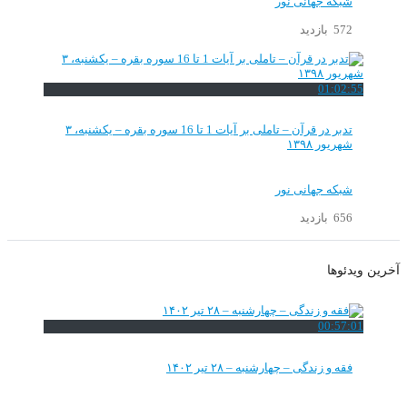
شبکه جهانی نور
572 بازدید
01:02:55
تدبر در قرآن – تاملی بر آیات 1 تا 16 سوره بقره – یکشنبه، ۳
شهریور ۱۳۹۸
شبکه جهانی نور
656 بازدید
آخرین ویدئوها
00:57:01
فقه و زندگی – چهارشنبه – ۲۸ تیر ۱۴۰۲