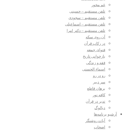
غم مخور
تلفن مستقیم – حسینی
تلفن مستقیم – سجودی
تلفن مستقیم – اسماعیلی
تلفن مستقیم – دکتر امرا
آن روی سکه
در رکاب قرآن
فتوای جمعه
بازخوانی تاریخ
فقه و زندگی
اسماء الحسنی
رو در رو
سر دبیر
برهان قاطع
کافه نور
تدبر در قرآن
دیالوگ
آرشیو برنامه‌ها
آیات روشنگر
اصحاب