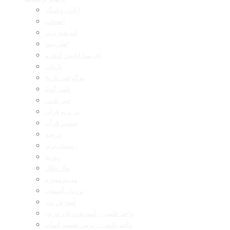
آیات روشنگر
اصحاب
اندیشه برتر
اهل بیت
ای بسا ابلیس آدم رو
بازتاب
به گواهی تاریخ
تلفن گویا
خبر پلاس
در پرتو قرآن
تفسیر قرآن
دریچه
رمضان برتر
روزنه
مال حلال
مدینه منوره
نردبان آسمان
آموزش نور
واحد علمی – آموزش زبان عربی
واحد علمی – درس تفسیر آسان