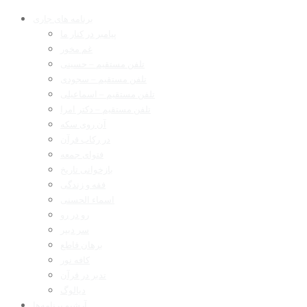
برنامه های جاری
پیامبر در کنار ما
غم مخور
تلفن مستقیم – حسینی
تلفن مستقیم – سجودی
تلفن مستقیم – اسماعیلی
تلفن مستقیم – دکتر امرا
آن روی سکه
در رکاب قرآن
فتوای جمعه
بازخوانی تاریخ
فقه و زندگی
اسماء الحسنی
رو در رو
سر دبیر
برهان قاطع
کافه نور
تدبر در قرآن
دیالوگ
آرشیو برنامه‌ها