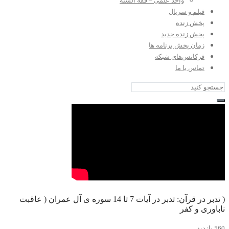
واحد علمی – فقه السنه
فیلم و سریال
پخش زنده
پخش زنده جدید
زمان پخش برنامه ها
فرکانس‌های شبکه
تماس با ما
( تدبر در قرآن: تدبر در آیات 7 تا 14 سوره ی آل عمران ( عاقبت
ناباوری و کفر
560 بازدید