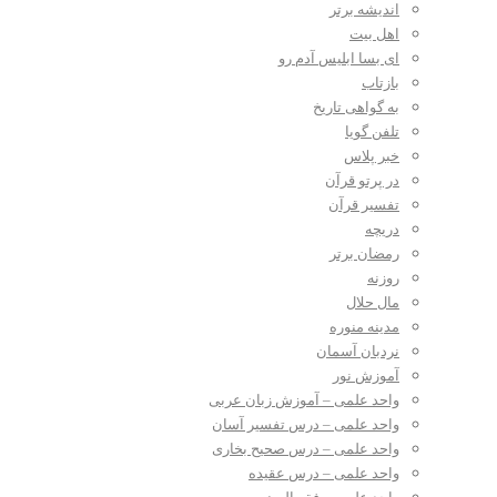
اندیشه برتر
اهل بیت
ای بسا ابلیس آدم رو
بازتاب
به گواهی تاریخ
تلفن گویا
خبر پلاس
در پرتو قرآن
تفسیر قرآن
دریچه
رمضان برتر
روزنه
مال حلال
مدینه منوره
نردبان آسمان
آموزش نور
واحد علمی – آموزش زبان عربی
واحد علمی – درس تفسیر آسان
واحد علمی – درس صحیح بخاری
واحد علمی – درس عقیده