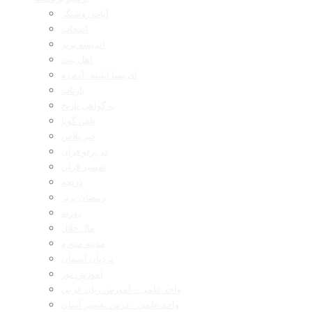
آیات روشنگر
اصحاب
اندیشه برتر
اهل بیت
ای بسا ابلیس آدم رو
بازتاب
به گواهی تاریخ
تلفن گویا
خبر پلاس
در پرتو قرآن
تفسیر قرآن
دریچه
رمضان برتر
روزنه
مال حلال
مدینه منوره
نردبان آسمان
آموزش نور
واحد علمی – آموزش زبان عربی
واحد علمی – درس تفسیر آسان