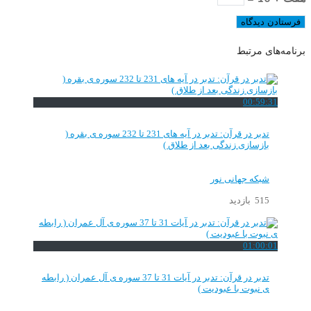
برنامه‌های مرتبط
00:59:31
تدبر در قرآن: تدبر در آیه های 231 تا 232 سوره ی بقره (
بازسازی زندگی بعد از طلاق )
شبکه جهانی نور
515 بازدید
01:00:01
تدبر در قرآن: تدبر در آیات 31 تا 37 سوره ی آل عمران ( رابطه
ی نبوت با عبودیت )