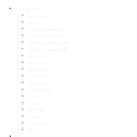
برنامه های جاری
پیامبر در کنار ما
غم مخور
تلفن مستقیم – حسینی
تلفن مستقیم – سجودی
تلفن مستقیم – اسماعیلی
تلفن مستقیم – دکتر امرا
آن روی سکه
در رکاب قرآن
فتوای جمعه
بازخوانی تاریخ
فقه و زندگی
اسماء الحسنی
رو در رو
سر دبیر
برهان قاطع
کافه نور
تدبر در قرآن
دیالوگ
آرشیو برنامه‌ها