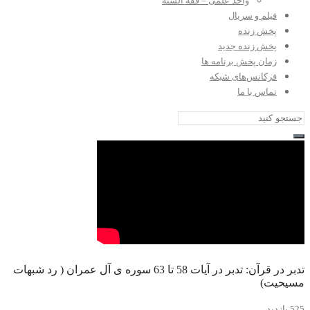
واحد علمی – فقه السنه
فیلم و سریال
پخش زنده
پخش زنده جدید
زمان پخش برنامه ها
فرکانس‌های شبکه
تماس با ما
تدبر در قرآن: تدبر در آیات 58 تا 63 سوره ی آل عمران ( رد شبهات
مسیحیت)
525 بازدید