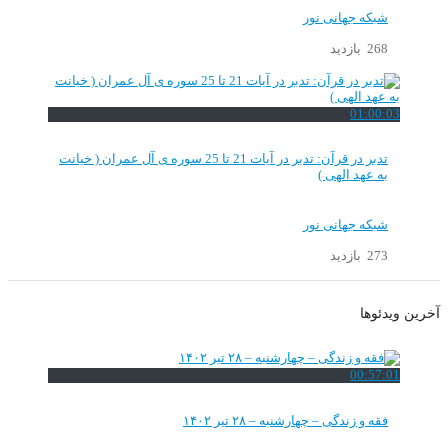
شبکه جهانی نور
268 بازدید
01:00:03
تدبر در قرآن: تدبر در آیات 21 تا 25 سوره ی آل عمران ( خیانت
به عهد الهی )
شبکه جهانی نور
273 بازدید
آخرین ویدئوها
00:57:01
فقه و زندگی – چهارشنبه – ۲۸ تیر ۱۴۰۲