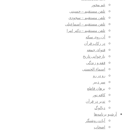
غم مخور
تلفن مستقیم – حسینی
تلفن مستقیم – سجودی
تلفن مستقیم – اسماعیلی
تلفن مستقیم – دکتر امرا
آن روی سکه
در رکاب قرآن
فتوای جمعه
بازخوانی تاریخ
فقه و زندگی
اسماء الحسنی
رو در رو
سر دبیر
برهان قاطع
کافه نور
تدبر در قرآن
دیالوگ
آرشیو برنامه‌ها
آیات روشنگر
اصحاب