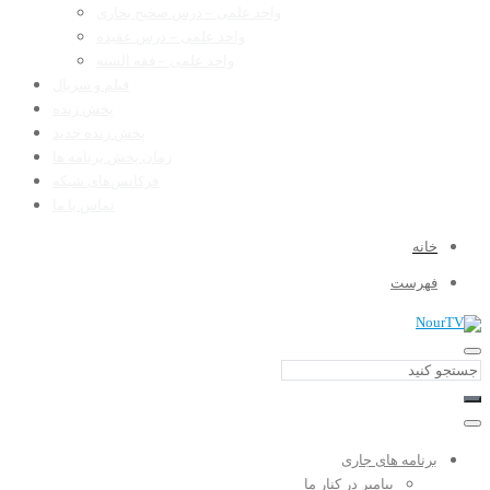
واحد علمی – درس صحیح بخاری
واحد علمی – درس عقیده
واحد علمی – فقه السنه
فیلم و سریال
پخش زنده
پخش زنده جدید
زمان پخش برنامه ها
فرکانس‌های شبکه
تماس با ما
خانه
فهرست
برنامه های جاری
پیامبر در کنار ما