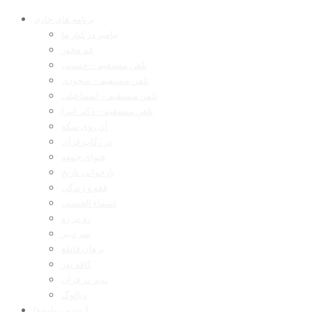
برنامه های جاری
پیامبر در کنار ما
غم مخور
تلفن مستقیم – حسینی
تلفن مستقیم – سجودی
تلفن مستقیم – اسماعیلی
تلفن مستقیم – دکتر امرا
آن روی سکه
در رکاب قرآن
فتوای جمعه
بازخوانی تاریخ
فقه و زندگی
اسماء الحسنی
رو در رو
سر دبیر
برهان قاطع
کافه نور
تدبر در قرآن
دیالوگ
آرشیو برنامه‌ها