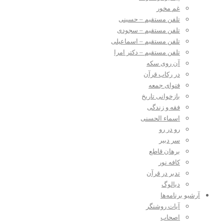
غم مخور
تلفن مستقیم – حسینی
تلفن مستقیم – سجودی
تلفن مستقیم – اسماعیلی
تلفن مستقیم – دکتر امرا
آن روی سکه
در رکاب قرآن
فتوای جمعه
بازخوانی تاریخ
فقه و زندگی
اسماء الحسنی
رو در رو
سر دبیر
برهان قاطع
کافه نور
تدبر در قرآن
دیالوگ
آرشیو برنامه‌ها
آیات روشنگر
اصحاب