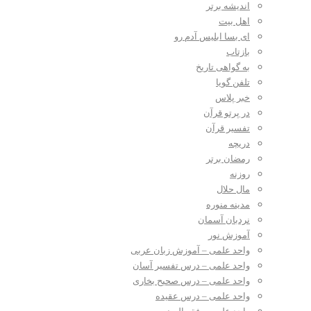
اندیشه برتر
اهل بیت
ای بسا ابلیس آدم رو
بازتاب
به گواهی تاریخ
تلفن گویا
خبر پلاس
در پرتو قرآن
تفسیر قرآن
دریچه
رمضان برتر
روزنه
مال حلال
مدینه منوره
نردبان آسمان
آموزش نور
واحد علمی – آموزش زبان عربی
واحد علمی – درس تفسیر آسان
واحد علمی – درس صحیح بخاری
واحد علمی – درس عقیده