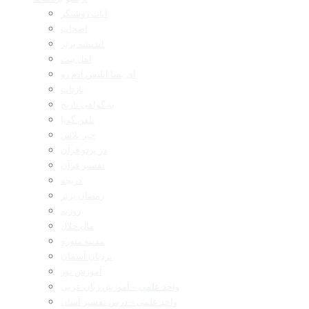
آیات روشنگر
اصحاب
اندیشه برتر
اهل بیت
ای بسا ابلیس آدم رو
بازتاب
به گواهی تاریخ
تلفن گویا
خبر پلاس
در پرتو قرآن
تفسیر قرآن
دریچه
رمضان برتر
روزنه
مال حلال
مدینه منوره
نردبان آسمان
آموزش نور
واحد علمی – آموزش زبان عربی
واحد علمی – درس تفسیر آسان