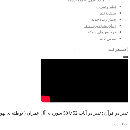
واحد علمی – فقه السنه
فیلم و سریال
پخش زنده
پخش زنده جدید
زمان پخش برنامه ها
فرکانس‌های شبکه
تماس با ما
تدبر در قرآن : تدبر در آیات 52 تا 58 سوره ی آل عمران ( توطئه ی یهود بر علیه حضرت عیسی علیه السلام )
192 بازدید