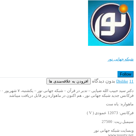
شبکه جهانی نور
Follow
بدون دیدگاه
افزودن به علاقه‌مندی ها
Dislike
11
دکتر سید حبیب الله ضیایی – تدبر در قرآن – شبکه جهانی نور – یکشنبه، ۷ شهریور ۱۴۰۰
فرکانس جدید شبکه جهانی نور ، هم اکنون در ماهواره زیر قابل دریافت میباشد
ماهواره: یاه ست
فرکانس: 12073 عمودی ( V )
سیمبل ریت: 27500
وبسایت شبکه جهانی نور
www.nourtv.net