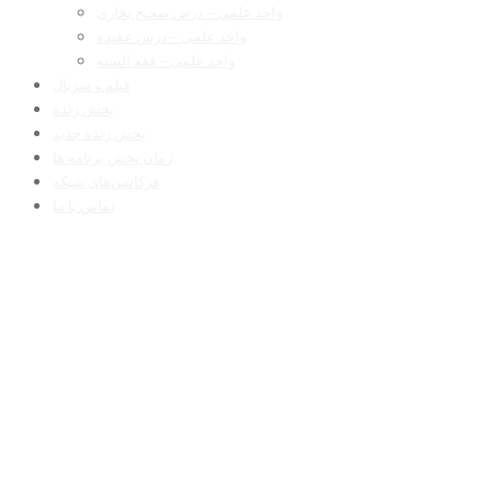
واحد علمی – درس صحیح بخاری
واحد علمی – درس عقیده
واحد علمی – فقه السنه
فیلم و سریال
پخش زنده
پخش زنده جدید
زمان پخش برنامه ها
فرکانس‌های شبکه
تماس با ما