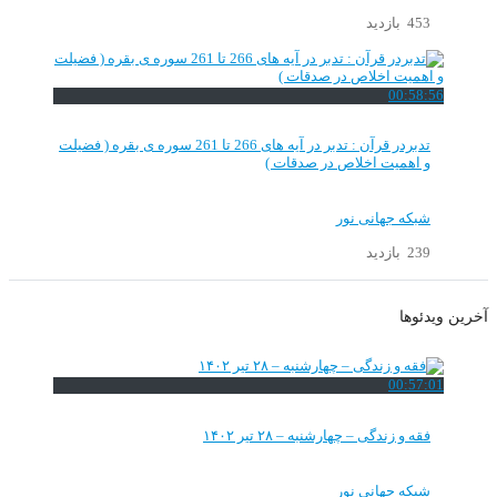
453 بازدید
00:58:56
تدبردر قرآن : تدبر در آیه های 266 تا 261 سوره ی بقره ( فضیلت
و اهمیت اخلاص در صدقات )
شبکه جهانی نور
239 بازدید
آخرین ویدئوها
00:57:01
فقه و زندگی – چهارشنبه – ۲۸ تیر ۱۴۰۲
شبکه جهانی نور