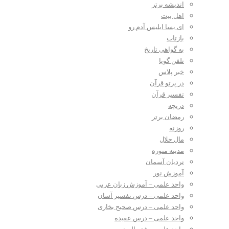
اندیشه برتر
اهل بیت
ای بسا ابلیس آدم رو
بازتاب
به گواهی تاریخ
تلفن گویا
خبر پلاس
در پرتو قرآن
تفسیر قرآن
دریچه
رمضان برتر
روزنه
مال حلال
مدینه منوره
نردبان آسمان
آموزش نور
واحد علمی – آموزش زبان عربی
واحد علمی – درس تفسیر آسان
واحد علمی – درس صحیح بخاری
واحد علمی – درس عقیده