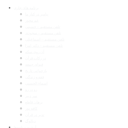
برنامه های جاری
پیامبر در کنار ما
غم مخور
تلفن مستقیم – حسینی
تلفن مستقیم – سجودی
تلفن مستقیم – اسماعیلی
تلفن مستقیم – دکتر امرا
آن روی سکه
در رکاب قرآن
فتوای جمعه
بازخوانی تاریخ
فقه و زندگی
اسماء الحسنی
رو در رو
سر دبیر
برهان قاطع
کافه نور
تدبر در قرآن
دیالوگ
آرشیو برنامه‌ها