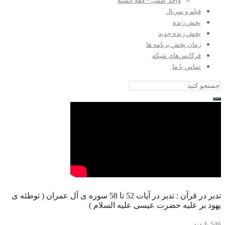
واحد علمی – فقه السنه
فیلم و سریال
پخش زنده
پخش زنده جدید
زمان پخش برنامه ها
فرکانس‌های شبکه
تماس با ما
تدبر در قرآن : تدبر در آیات 52 تا 58 سوره ی آل عمران ( توطئه ی
یهود بر علیه حضرت عیسی علیه السلام )
546 بازدید