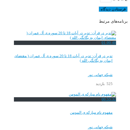
برنامه‌های مرتبط
01:00:48
تدبر در قرآن: تدبر در آیات 18 تا 20 سوره ی آل عمران ( مقتضای
ایمان به یگانگی الله )
شبکه جهانی نور
525 بازدید
00:55:32
مفهوم نام مبارکه ی المومن
شبکه جهانی نور