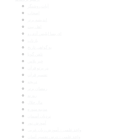
آیات روشنگر
اصحاب
اندیشه برتر
اهل بیت
ای بسا ابلیس آدم رو
بازتاب
به گواهی تاریخ
تلفن گویا
خبر پلاس
در پرتو قرآن
تفسیر قرآن
دریچه
رمضان برتر
روزنه
مال حلال
مدینه منوره
نردبان آسمان
آموزش نور
واحد علمی – آموزش زبان عربی
واحد علمی – درس تفسیر آسان