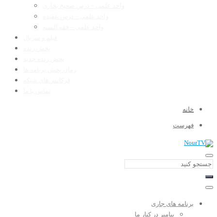
واحد علمی – درس صحیح بخاری
واحد علمی – درس عقیده
واحد علمی – فقه السنه
فیلم و سریال
پخش زنده
پخش زنده جدید
زمان پخش برنامه ها
فرکانس‌های شبکه
تماس با ما
خانه
فهرست
برنامه های جاری
پیامبر در کنار ما