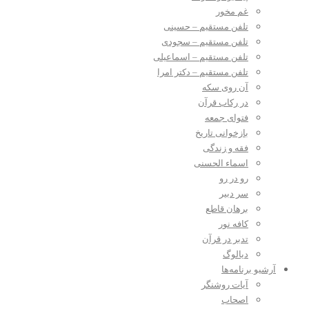
غم مخور
تلفن مستقیم – حسینی
تلفن مستقیم – سجودی
تلفن مستقیم – اسماعیلی
تلفن مستقیم – دکتر امرا
آن روی سکه
در رکاب قرآن
فتوای جمعه
بازخوانی تاریخ
فقه و زندگی
اسماء الحسنی
رو در رو
سر دبیر
برهان قاطع
کافه نور
تدبر در قرآن
دیالوگ
آرشیو برنامه‌ها
آیات روشنگر
اصحاب