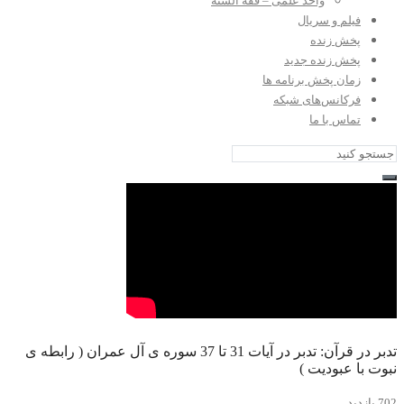
واحد علمی – فقه السنه
فیلم و سریال
پخش زنده
پخش زنده جدید
زمان پخش برنامه ها
فرکانس‌های شبکه
تماس با ما
تدبر در قرآن: تدبر در آیات 31 تا 37 سوره ی آل عمران ( رابطه ی
نبوت با عبودیت )
702 بازدید