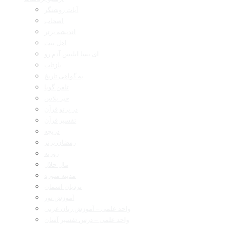
آیات روشنگر
اصحاب
اندیشه برتر
اهل بیت
ای بسا ابلیس آدم رو
بازتاب
به گواهی تاریخ
تلفن گویا
خبر پلاس
در پرتو قرآن
تفسیر قرآن
دریچه
رمضان برتر
روزنه
مال حلال
مدینه منوره
نردبان آسمان
آموزش نور
واحد علمی – آموزش زبان عربی
واحد علمی – درس تفسیر آسان