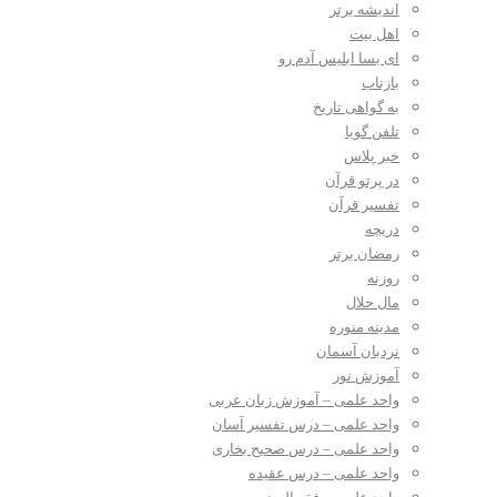
اندیشه برتر
اهل بیت
ای بسا ابلیس آدم رو
بازتاب
به گواهی تاریخ
تلفن گویا
خبر پلاس
در پرتو قرآن
تفسیر قرآن
دریچه
رمضان برتر
روزنه
مال حلال
مدینه منوره
نردبان آسمان
آموزش نور
واحد علمی – آموزش زبان عربی
واحد علمی – درس تفسیر آسان
واحد علمی – درس صحیح بخاری
واحد علمی – درس عقیده