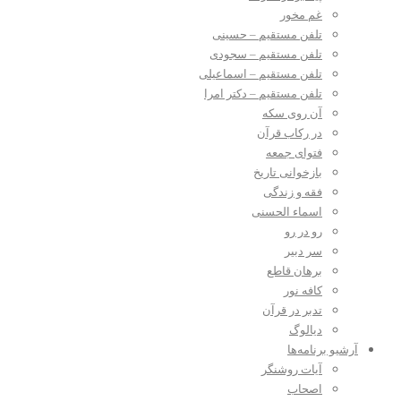
غم مخور
تلفن مستقیم – حسینی
تلفن مستقیم – سجودی
تلفن مستقیم – اسماعیلی
تلفن مستقیم – دکتر امرا
آن روی سکه
در رکاب قرآن
فتوای جمعه
بازخوانی تاریخ
فقه و زندگی
اسماء الحسنی
رو در رو
سر دبیر
برهان قاطع
کافه نور
تدبر در قرآن
دیالوگ
آرشیو برنامه‌ها
آیات روشنگر
اصحاب