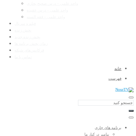
واحد علمی – درس صحیح بخاری
واحد علمی – درس عقیده
واحد علمی – فقه السنه
فیلم و سریال
پخش زنده
پخش زنده جدید
زمان پخش برنامه ها
فرکانس‌های شبکه
تماس با ما
خانه
فهرست
برنامه های جاری
پیامبر در کنار ما