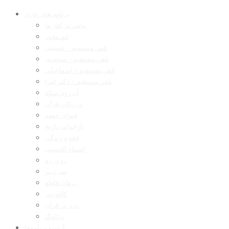
برنامه های جاری
پیامبر در کنار ما
غم مخور
تلفن مستقیم – حسینی
تلفن مستقیم – سجودی
تلفن مستقیم – اسماعیلی
تلفن مستقیم – دکتر امرا
آن روی سکه
در رکاب قرآن
فتوای جمعه
بازخوانی تاریخ
فقه و زندگی
اسماء الحسنی
رو در رو
سر دبیر
برهان قاطع
کافه نور
تدبر در قرآن
دیالوگ
آرشیو برنامه‌ها