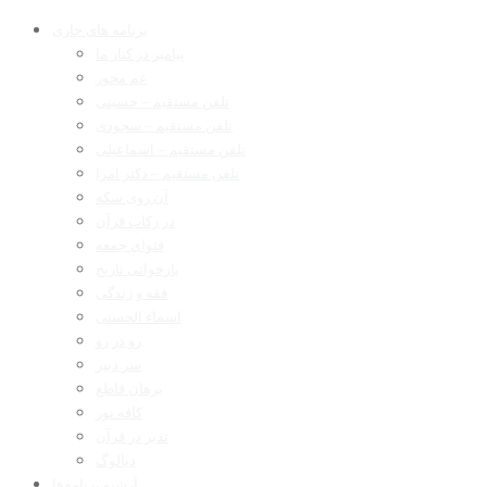
برنامه های جاری
پیامبر در کنار ما
غم مخور
تلفن مستقیم – حسینی
تلفن مستقیم – سجودی
تلفن مستقیم – اسماعیلی
تلفن مستقیم – دکتر امرا
آن روی سکه
در رکاب قرآن
فتوای جمعه
بازخوانی تاریخ
فقه و زندگی
اسماء الحسنی
رو در رو
سر دبیر
برهان قاطع
کافه نور
تدبر در قرآن
دیالوگ
آرشیو برنامه‌ها