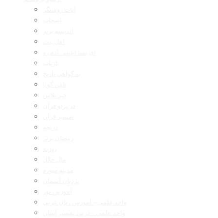
آیات روشنگر
اصحاب
اندیشه برتر
اهل بیت
ای بسا ابلیس آدم رو
بازتاب
به گواهی تاریخ
تلفن گویا
خبر پلاس
در پرتو قرآن
تفسیر قرآن
دریچه
رمضان برتر
روزنه
مال حلال
مدینه منوره
نردبان آسمان
آموزش نور
واحد علمی – آموزش زبان عربی
واحد علمی – درس تفسیر آسان