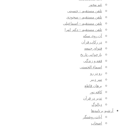
غم مخور
تلفن مستقیم – حسینی
تلفن مستقیم – سجودی
تلفن مستقیم – اسماعیلی
تلفن مستقیم – دکتر امرا
آن روی سکه
در رکاب قرآن
فتوای جمعه
بازخوانی تاریخ
فقه و زندگی
اسماء الحسنی
رو در رو
سر دبیر
برهان قاطع
کافه نور
تدبر در قرآن
دیالوگ
آرشیو برنامه‌ها
آیات روشنگر
اصحاب