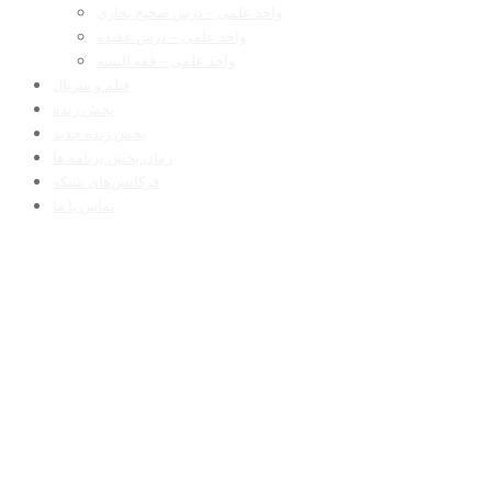
واحد علمی – درس صحیح بخاری
واحد علمی – درس عقیده
واحد علمی – فقه السنه
فیلم و سریال
پخش زنده
پخش زنده جدید
زمان پخش برنامه ها
فرکانس‌های شبکه
تماس با ما