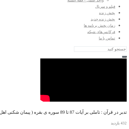
واحد علمی – فقه السنه
فیلم و سریال
پخش زنده
پخش زنده جدید
زمان پخش برنامه ها
فرکانس‌های شبکه
تماس با ما
تدبر در قرآن : تاملی بر آیات 87 تا 89 سوره ی بقره ( پیمان شکنی اهل کتاب با انکار حقایق وحی )
432 بازدید