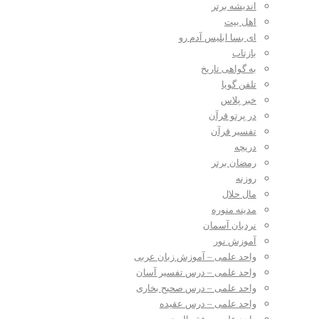
اندیشه برتر
اهل بیت
ای بسا ابلیس آدم رو
بازتاب
به گواهی تاریخ
تلفن گویا
خبر پلاس
در پرتو قرآن
تفسیر قرآن
دریچه
رمضان برتر
روزنه
مال حلال
مدینه منوره
نردبان آسمان
آموزش نور
واحد علمی – آموزش زبان عربی
واحد علمی – درس تفسیر آسان
واحد علمی – درس صحیح بخاری
واحد علمی – درس عقیده