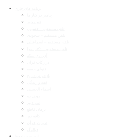
برنامه های جاری
پیامبر در کنار ما
غم مخور
تلفن مستقیم – حسینی
تلفن مستقیم – سجودی
تلفن مستقیم – اسماعیلی
تلفن مستقیم – دکتر امرا
آن روی سکه
در رکاب قرآن
فتوای جمعه
بازخوانی تاریخ
فقه و زندگی
اسماء الحسنی
رو در رو
سر دبیر
برهان قاطع
کافه نور
تدبر در قرآن
دیالوگ
آرشیو برنامه‌ها