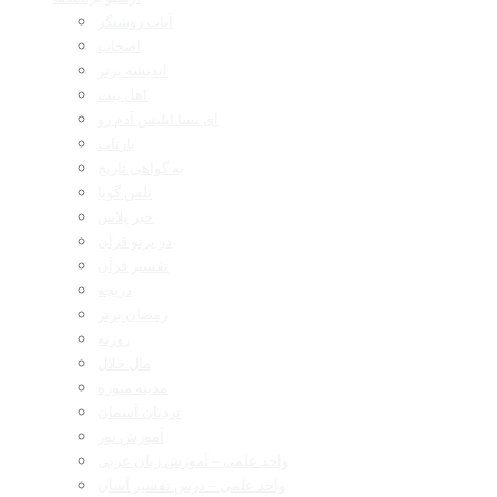
آیات روشنگر
اصحاب
اندیشه برتر
اهل بیت
ای بسا ابلیس آدم رو
بازتاب
به گواهی تاریخ
تلفن گویا
خبر پلاس
در پرتو قرآن
تفسیر قرآن
دریچه
رمضان برتر
روزنه
مال حلال
مدینه منوره
نردبان آسمان
آموزش نور
واحد علمی – آموزش زبان عربی
واحد علمی – درس تفسیر آسان