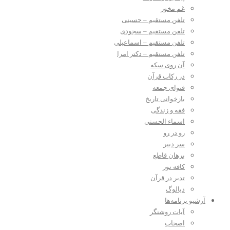
غم مخور
تلفن مستقیم – حسینی
تلفن مستقیم – سجودی
تلفن مستقیم – اسماعیلی
تلفن مستقیم – دکتر امرا
آن روی سکه
در رکاب قرآن
فتوای جمعه
بازخوانی تاریخ
فقه و زندگی
اسماء الحسنی
رو در رو
سر دبیر
برهان قاطع
کافه نور
تدبر در قرآن
دیالوگ
آرشیو برنامه‌ها
آیات روشنگر
اصحاب