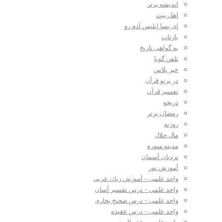
اندیشه برتر
اهل بیت
ای بسا ابلیس آدم رو
بازتاب
به گواهی تاریخ
تلفن گویا
خبر پلاس
در پرتو قرآن
تفسیر قرآن
دریچه
رمضان برتر
روزنه
مال حلال
مدینه منوره
نردبان آسمان
آموزش نور
واحد علمی – آموزش زبان عربی
واحد علمی – درس تفسیر آسان
واحد علمی – درس صحیح بخاری
واحد علمی – درس عقیده