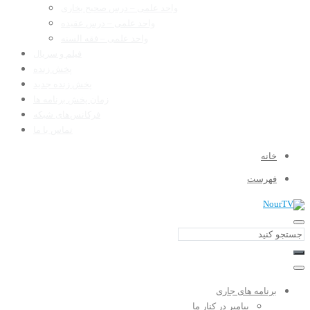
واحد علمی – درس صحیح بخاری
واحد علمی – درس عقیده
واحد علمی – فقه السنه
فیلم و سریال
پخش زنده
پخش زنده جدید
زمان پخش برنامه ها
فرکانس‌های شبکه
تماس با ما
خانه
فهرست
برنامه های جاری
پیامبر در کنار ما