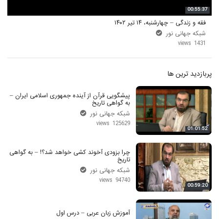
00:55:37
فقه و زندگی – چهارشنبه، ۱۴ تیر ۱۴۰۲
شبکه جهانی نور
1431 views
پربازدید ترین ها
پیشگویی قرآن از آینده جمهوری اسلامی ایران –
به گواهی تاریخ
شبکه جهانی نور
125629 views
01:01:52
چرا بزودی آخوند کشی خواهد شد؟! – به گواهی
تاریخ
شبکه جهانی نور
94740 views
00:59:20
آموزش زبان عربی – درس اول