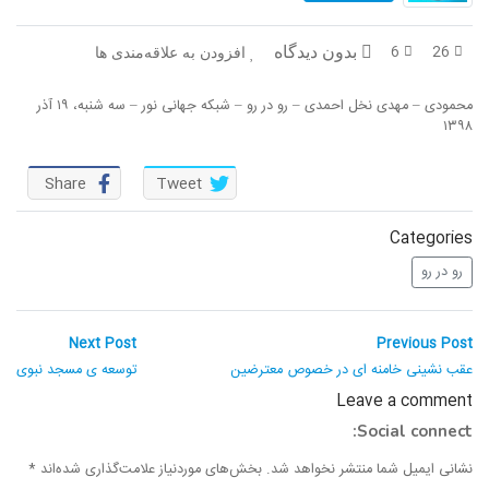
در پرتو قرآن
بازخوانی تاریخ
6
26
بدون دیدگاه
افزودن به علاقه‌مندی ها
تفسیر قرآن
فقه و زندگی
محمودی – مهدی نخل احمدی – رو در رو – شبکه جهانی نور – سه شنبه، ۱۹ آذر
دریچه
اسماء الحسنی
۱۳۹۸
رو در رو
رمضان برتر
Share
Tweet
روزنه
سر دبیر
Categories
مال حلال
برهان قاطع
رو در رو
کافه نور
مدینه منوره
راهبری
Next
Previous
Next Post
Previous Post
post:
post:
نوشته
تدبر در قرآن
نردبان آسمان
عقب نشینی خامنه ای در خصوص معترضین
توسعه ی مسجد نبوی
Leave a comment
دیالوگ
آموزش نور
Social connect:
واحد علمی – آموزش زبان عربی
نشانی ایمیل شما منتشر نخواهد شد.
بخش‌های موردنیاز علامت‌گذاری شده‌اند
*