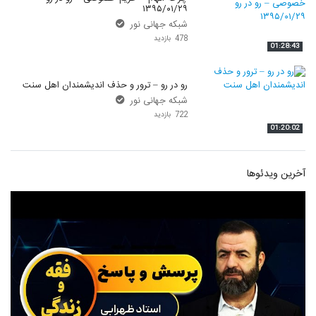
۱۳۹۵/۰۱/۲۹
شبکه جهانی نور
478 بازدید
01:28:43
رو در رو – ترور و حذف اندیشمندان اهل سنت
شبکه جهانی نور
722 بازدید
01:20:02
آخرین ویدئوها