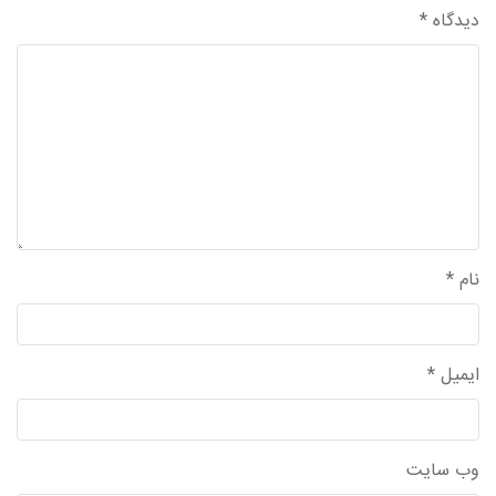
دیدگاه
*
واحد علمی – درس تفسیر آسان
واحد علمی – درس صحیح بخاری
واحد علمی – درس عقیده
واحد علمی – فقه السنه
نام
*
ایمیل
*
وب‌ سایت