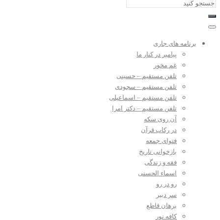
برنامه های جاری
پیامبر در کنار ما
غم مخور
تلفن مستقیم – حسینی
تلفن مستقیم – سجودی
تلفن مستقیم – اسماعیلی
تلفن مستقیم – دکتر امرا
آن روی سکه
در رکاب قرآن
فتوای جمعه
بازخوانی تاریخ
فقه و زندگی
اسماء الحسنی
رو در رو
سر دبیر
برهان قاطع
کافه نور