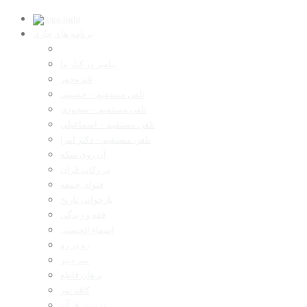
برنامه های جاری
پیامبر در کنار ما
غم مخور
تلفن مستقیم – حسینی
تلفن مستقیم – سجودی
تلفن مستقیم – اسماعیلی
تلفن مستقیم – دکتر امرا
آن روی سکه
در رکاب قرآن
فتوای جمعه
بازخوانی تاریخ
فقه و زندگی
اسماء الحسنی
رو در رو
سر دبیر
برهان قاطع
کافه نور
تدبر در قرآن