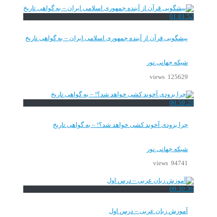
01:01:52
پیشگویی قرآن از آینده جمهوری اسلامی ایران – به گواهی تاریخ
شبکه جهانی نور
125629 views
00:59:20
چرا بزودی آخوند کشی خواهد شد؟! – به گواهی تاریخ
شبکه جهانی نور
94741 views
00:30:36
آموزش زبان عربی – درس اول