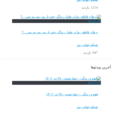
1214 بازدید
00:47:46
برهان قاطع : ما در طول زندگی چند بار می میریم پس…!!
شبکه جهانی نور
847 بازدید
آخرین ویدئوها
00:57:01
فقه و زندگی – چهارشنبه – ۲۸ تیر ۱۴۰۲
شبکه جهانی نور