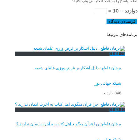
لطفا پاسخ را به عدد انگلیسی وارد کنید:
دوازده − 10 =
برنامه‌های مرتبط
01:04:23
برهان قاطع : دلیل آشکار بر غرض ورزی علمای شیعه
شبکه جهانی نور
846 بازدید
01:03:11
برهان قاطع: چرا قرآن میگوید اهل کتاب به آخرت ایمان ندارند ؟
شبکه جهانی نور