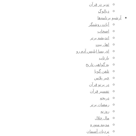
تدبر در قرآن
دیالوگ
آرشیو برنامه‌ها
آیات روشنگر
اصحاب
اندیشه برتر
اهل بیت
ای بسا ابلیس آدم رو
بازتاب
به گواهی تاریخ
تلفن گویا
خبر پلاس
در پرتو قرآن
تفسیر قرآن
دریچه
رمضان برتر
روزنه
مال حلال
مدینه منوره
نردبان آسمان