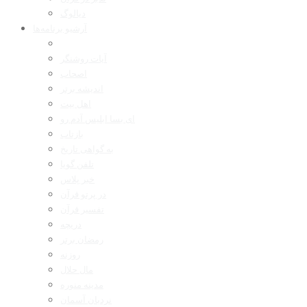
دیالوگ
آرشیو برنامه‌ها
آیات روشنگر
اصحاب
اندیشه برتر
اهل بیت
ای بسا ابلیس آدم رو
بازتاب
به گواهی تاریخ
تلفن گویا
خبر پلاس
در پرتو قرآن
تفسیر قرآن
دریچه
رمضان برتر
روزنه
مال حلال
مدینه منوره
نردبان آسمان