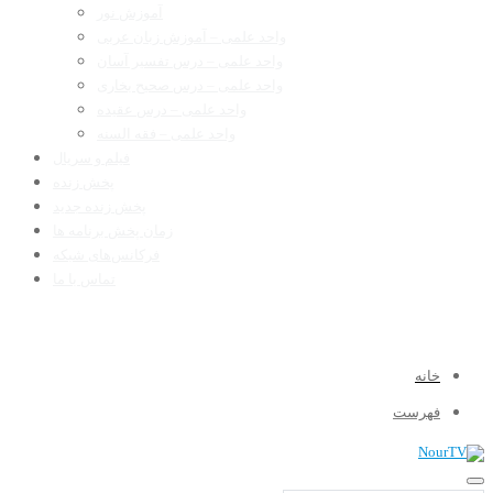
آموزش نور
واحد علمی – آموزش زبان عربی
واحد علمی – درس تفسیر آسان
واحد علمی – درس صحیح بخاری
واحد علمی – درس عقیده
واحد علمی – فقه السنه
فیلم و سریال
پخش زنده
پخش زنده جدید
زمان پخش برنامه ها
فرکانس‌های شبکه
تماس با ما
خانه
فهرست