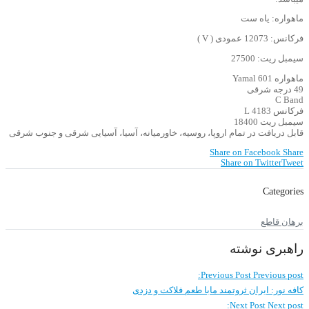
ماهواره: یاه ست
فرکانس: 12073 عمودی ( V )
سیمبل ریت: 27500
ماهواره Yamal 601
49 درجه شرقی
C Band
فرکانس 4183 L
سیمبل ریت 18400
قابل دریافت در تمام اروپا، روسیه، خاورمیانه، آسیا، آسیایی شرقی و جنوب شرقی
Share on Facebook
Share
Share on Twitter
Tweet
Categories
برهان قاطع
راهبری نوشته
Previous Post
Previous post:
کافه نور: ایران ثروتمند مابا طعم فلاکت و دزدی
Next Post
Next post: