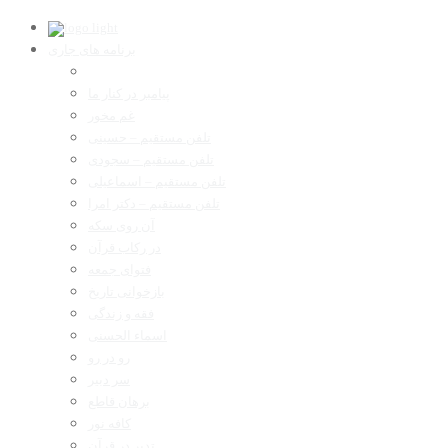
برنامه های جاری
پیامبر در کنار ما
غم مخور
تلفن مستقیم – حسینی
تلفن مستقیم – سجودی
تلفن مستقیم – اسماعیلی
تلفن مستقیم – دکتر امرا
آن روی سکه
در رکاب قرآن
فتوای جمعه
بازخوانی تاریخ
فقه و زندگی
اسماء الحسنی
رو در رو
سر دبیر
برهان قاطع
کافه نور
تدبر در قرآن