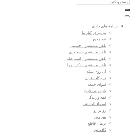
برنامه های جاری
پیامبر در کنار ما
غم مخور
تلفن مستقیم – حسینی
تلفن مستقیم – سجودی
تلفن مستقیم – اسماعیلی
تلفن مستقیم – دکتر امرا
آن روی سکه
در رکاب قرآن
فتوای جمعه
بازخوانی تاریخ
فقه و زندگی
اسماء الحسنی
رو در رو
سر دبیر
برهان قاطع
کافه نور