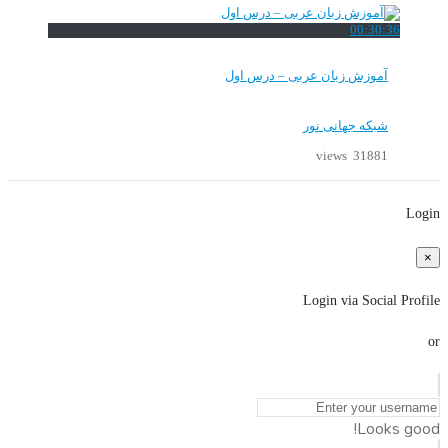
00:30:36
آموزش زبان عربی – درس اول
شبکه جهانی نور
31881 views
Login
×
Login via Social Profile
or
Looks good!