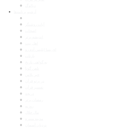
دیالوگ
آرشیو برنامه‌ها
آیات روشنگر
اصحاب
اندیشه برتر
اهل بیت
ای بسا ابلیس آدم رو
بازتاب
به گواهی تاریخ
تلفن گویا
خبر پلاس
در پرتو قرآن
تفسیر قرآن
دریچه
رمضان برتر
روزنه
مال حلال
مدینه منوره
نردبان آسمان