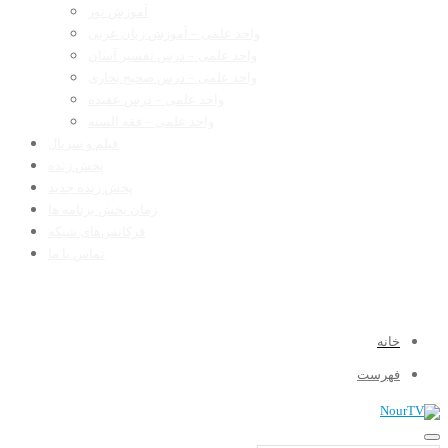
آموزش نور
واحد علمی – آموزش زبان عربی
واحد علمی – درس تفسیر آسان
واحد علمی – درس صحیح بخاری
واحد علمی – درس عقیده
واحد علمی – فقه السنه
فیلم و سریال
پخش زنده
پخش زنده جدید
زمان پخش برنامه ها
فرکانس‌های شبکه
تماس با ما
خانه
فهرست