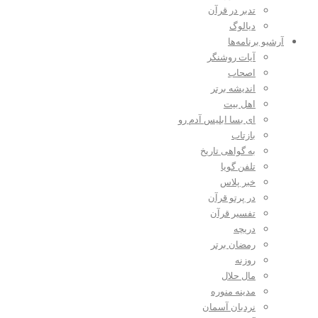
تدبر در قرآن
دیالوگ
آرشیو برنامه‌ها
آیات روشنگر
اصحاب
اندیشه برتر
اهل بیت
ای بسا ابلیس آدم رو
بازتاب
به گواهی تاریخ
تلفن گویا
خبر پلاس
در پرتو قرآن
تفسیر قرآن
دریچه
رمضان برتر
روزنه
مال حلال
مدینه منوره
نردبان آسمان