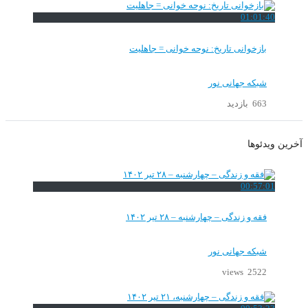
01:01:40
بازخوانی تاریخ: نوحه خوانی = جاهلیت
شبکه جهانی نور
663 بازدید
آخرین ویدئوها
00:57:01
فقه و زندگی – چهارشنبه – ۲۸ تیر ۱۴۰۲
شبکه جهانی نور
2522 views