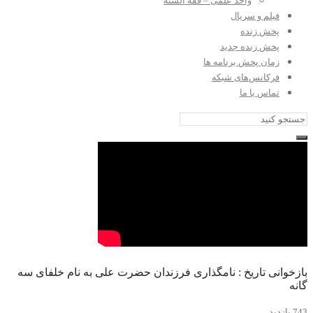
واحد علمی – فقه السنه
فیلم و سریال
پخش زنده
پخش زنده جدید
زمان پخش برنامه ها
فرکانس‌های شبکه
تماس با ما
بازخوانی تاریخ : نامگذاری فرزندان حضرت علی به نام خلفای سه
گانه
743 بازدید