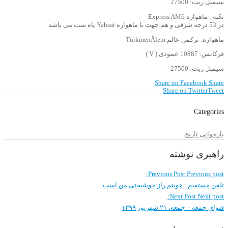
سیمبل ریت: 27500
نکته : ماهواره Express AM6
در 53 درجه شرقی و هم جهت با ماهواره Yahsat یاه ست می باشد
ماهواره: ترکمن عالم TurkmenÄlem
فرکانس: 10887 عمودی ( V )
سیمبل ریت: 27500
Share on Facebook
Share
Share on Twitter
Tweet
Categories
بازخوانی تاریخ
راهبری نوشته
Previous Post
Previous post:
تلفن مستقیم : هویتم راز خوشبختی من است
Next Post
Next post:
فتوای جمعه – جمعه، ۲۱ شهریور ۱۳۹۹