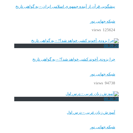
پیشگویی قرآن از آینده جمهوری اسلامی ایران – به گواهی تاریخ
شبکه جهانی نور
125624 views
00:59:20
چرا بزودی آخوند کشی خواهد شد؟! – به گواهی تاریخ
شبکه جهانی نور
94738 views
00:30:36
آموزش زبان عربی – درس اول
شبکه جهانی نور