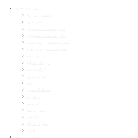
برنامه های جاری
پیامبر در کنار ما
غم مخور
تلفن مستقیم – حسینی
تلفن مستقیم – سجودی
تلفن مستقیم – اسماعیلی
تلفن مستقیم – دکتر امرا
آن روی سکه
در رکاب قرآن
فتوای جمعه
بازخوانی تاریخ
فقه و زندگی
اسماء الحسنی
رو در رو
سر دبیر
برهان قاطع
کافه نور
تدبر در قرآن
دیالوگ
آرشیو برنامه‌ها