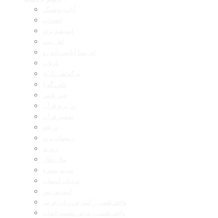
آیات روشنگر
اصحاب
اندیشه برتر
اهل بیت
ای بسا ابلیس آدم رو
بازتاب
به گواهی تاریخ
تلفن گویا
خبر پلاس
در پرتو قرآن
تفسیر قرآن
دریچه
رمضان برتر
روزنه
مال حلال
مدینه منوره
نردبان آسمان
آموزش نور
واحد علمی – آموزش زبان عربی
واحد علمی – درس تفسیر آسان