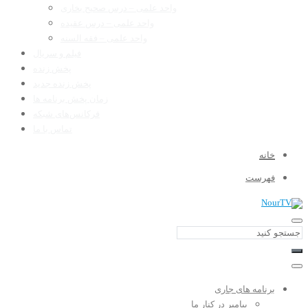
واحد علمی – درس صحیح بخاری
واحد علمی – درس عقیده
واحد علمی – فقه السنه
فیلم و سریال
پخش زنده
پخش زنده جدید
زمان پخش برنامه ها
فرکانس‌های شبکه
تماس با ما
خانه
فهرست
برنامه های جاری
پیامبر در کنار ما