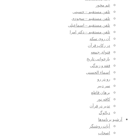
غم مخور
تلفن مستقیم – حسینی
تلفن مستقیم – سجودی
تلفن مستقیم – اسماعیلی
تلفن مستقیم – دکتر امرا
آن روی سکه
در رکاب قرآن
فتوای جمعه
بازخوانی تاریخ
فقه و زندگی
اسماء الحسنی
رو در رو
سر دبیر
برهان قاطع
کافه نور
تدبر در قرآن
دیالوگ
آرشیو برنامه‌ها
آیات روشنگر
اصحاب