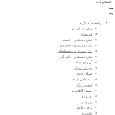
برنامه های جاری
پیامبر در کنار ما
غم مخور
تلفن مستقیم – حسینی
تلفن مستقیم – سجودی
تلفن مستقیم – اسماعیلی
تلفن مستقیم – دکتر امرا
آن روی سکه
در رکاب قرآن
فتوای جمعه
بازخوانی تاریخ
فقه و زندگی
اسماء الحسنی
رو در رو
سر دبیر
برهان قاطع
کافه نور