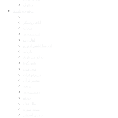
دیالوگ
آرشیو برنامه‌ها
آیات روشنگر
اصحاب
اندیشه برتر
اهل بیت
ای بسا ابلیس آدم رو
بازتاب
به گواهی تاریخ
تلفن گویا
خبر پلاس
در پرتو قرآن
تفسیر قرآن
دریچه
رمضان برتر
روزنه
مال حلال
مدینه منوره
نردبان آسمان