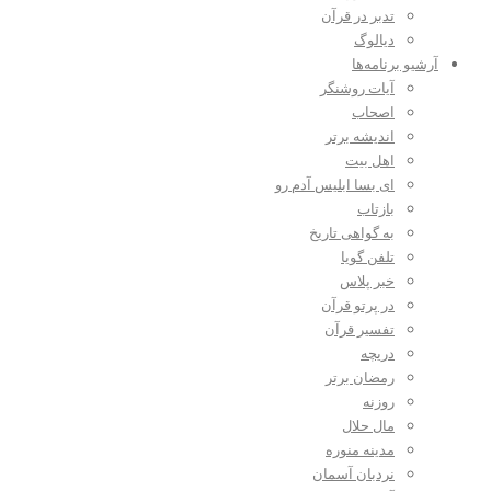
تدبر در قرآن
دیالوگ
آرشیو برنامه‌ها
آیات روشنگر
اصحاب
اندیشه برتر
اهل بیت
ای بسا ابلیس آدم رو
بازتاب
به گواهی تاریخ
تلفن گویا
خبر پلاس
در پرتو قرآن
تفسیر قرآن
دریچه
رمضان برتر
روزنه
مال حلال
مدینه منوره
نردبان آسمان