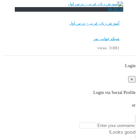
00:30:36
آموزش زبان عربی – درس اول
شبکه جهانی نور
31881 views
Login
×
Login via Social Profile
or
Looks good!