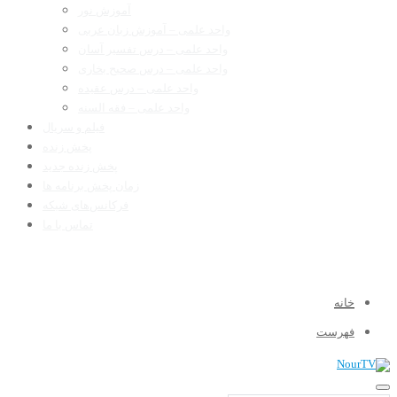
آموزش نور
واحد علمی – آموزش زبان عربی
واحد علمی – درس تفسیر آسان
واحد علمی – درس صحیح بخاری
واحد علمی – درس عقیده
واحد علمی – فقه السنه
فیلم و سریال
پخش زنده
پخش زنده جدید
زمان پخش برنامه ها
فرکانس‌های شبکه
تماس با ما
خانه
فهرست