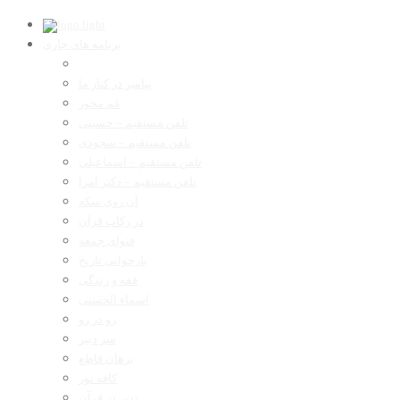
برنامه های جاری
پیامبر در کنار ما
غم مخور
تلفن مستقیم – حسینی
تلفن مستقیم – سجودی
تلفن مستقیم – اسماعیلی
تلفن مستقیم – دکتر امرا
آن روی سکه
در رکاب قرآن
فتوای جمعه
بازخوانی تاریخ
فقه و زندگی
اسماء الحسنی
رو در رو
سر دبیر
برهان قاطع
کافه نور
تدبر در قرآن