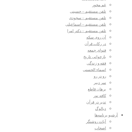
غم مخور
تلفن مستقیم – حسینی
تلفن مستقیم – سجودی
تلفن مستقیم – اسماعیلی
تلفن مستقیم – دکتر امرا
آن روی سکه
در رکاب قرآن
فتوای جمعه
بازخوانی تاریخ
فقه و زندگی
اسماء الحسنی
رو در رو
سر دبیر
برهان قاطع
کافه نور
تدبر در قرآن
دیالوگ
آرشیو برنامه‌ها
آیات روشنگر
اصحاب