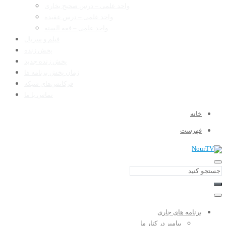
واحد علمی – درس صحیح بخاری
واحد علمی – درس عقیده
واحد علمی – فقه السنه
فیلم و سریال
پخش زنده
پخش زنده جدید
زمان پخش برنامه ها
فرکانس‌های شبکه
تماس با ما
خانه
فهرست
برنامه های جاری
پیامبر در کنار ما