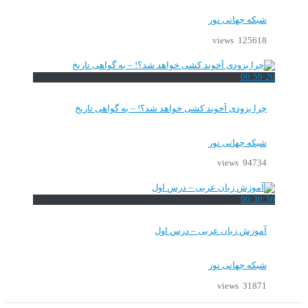
شبکه جهانی نور
125618 views
00:59:20
چرا بزودی آخوند کشی خواهد شد؟! – به گواهی تاریخ
شبکه جهانی نور
94734 views
00:30:36
آموزش زبان عربی – درس اول
شبکه جهانی نور
31871 views