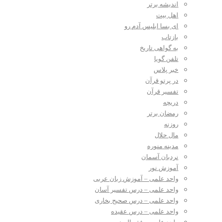
اندیشه برتر
اهل بیت
ای بسا ابلیس آدم رو
بازتاب
به گواهی تاریخ
تلفن گویا
خبر پلاس
در پرتو قرآن
تفسیر قرآن
دریچه
رمضان برتر
روزنه
مال حلال
مدینه منوره
نردبان آسمان
آموزش نور
واحد علمی – آموزش زبان عربی
واحد علمی – درس تفسیر آسان
واحد علمی – درس صحیح بخاری
واحد علمی – درس عقیده