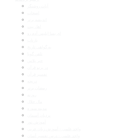
آیات روشنگر
اصحاب
اندیشه برتر
اهل بیت
ای بسا ابلیس آدم رو
بازتاب
به گواهی تاریخ
تلفن گویا
خبر پلاس
در پرتو قرآن
تفسیر قرآن
دریچه
رمضان برتر
روزنه
مال حلال
مدینه منوره
نردبان آسمان
آموزش نور
واحد علمی – آموزش زبان عربی
واحد علمی – درس تفسیر آسان