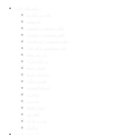
برنامه های جاری
پیامبر در کنار ما
غم مخور
تلفن مستقیم – حسینی
تلفن مستقیم – سجودی
تلفن مستقیم – اسماعیلی
تلفن مستقیم – دکتر امرا
آن روی سکه
در رکاب قرآن
فتوای جمعه
بازخوانی تاریخ
فقه و زندگی
اسماء الحسنی
رو در رو
سر دبیر
برهان قاطع
کافه نور
تدبر در قرآن
دیالوگ
آرشیو برنامه‌ها