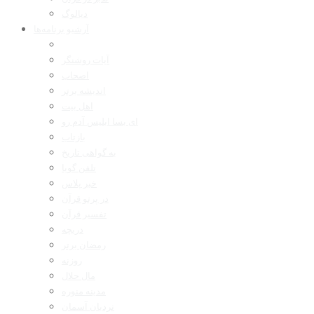
دیالوگ
آرشیو برنامه‌ها
آیات روشنگر
اصحاب
اندیشه برتر
اهل بیت
ای بسا ابلیس آدم رو
بازتاب
به گواهی تاریخ
تلفن گویا
خبر پلاس
در پرتو قرآن
تفسیر قرآن
دریچه
رمضان برتر
روزنه
مال حلال
مدینه منوره
نردبان آسمان