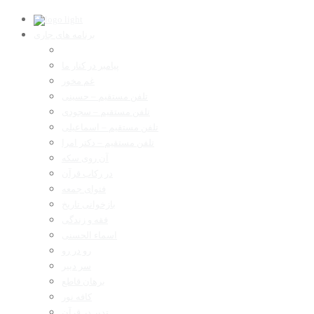
برنامه های جاری
پیامبر در کنار ما
غم مخور
تلفن مستقیم – حسینی
تلفن مستقیم – سجودی
تلفن مستقیم – اسماعیلی
تلفن مستقیم – دکتر امرا
آن روی سکه
در رکاب قرآن
فتوای جمعه
بازخوانی تاریخ
فقه و زندگی
اسماء الحسنی
رو در رو
سر دبیر
برهان قاطع
کافه نور
تدبر در قرآن