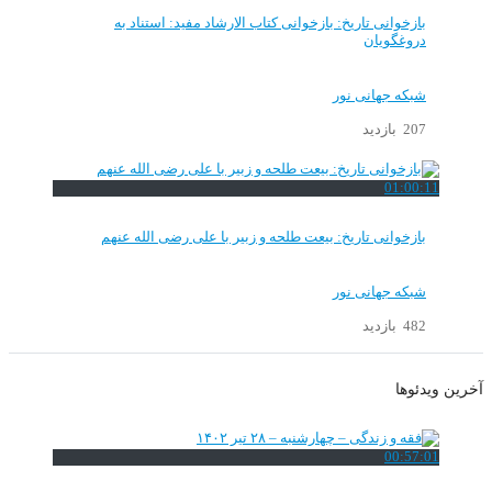
بازخوانی تاریخ: بازخوانی کتاب الارشاد مفید: استناد به
دروغگویان
شبکه جهانی نور
207 بازدید
01:00:11
بازخوانی تاریخ: بیعت طلحه و زبیر با علی رضی الله عنهم
شبکه جهانی نور
482 بازدید
آخرین ویدئوها
00:57:01