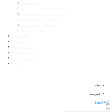
آموزش نور
واحد علمی – آموزش زبان عربی
واحد علمی – درس تفسیر آسان
واحد علمی – درس صحیح بخاری
واحد علمی – درس عقیده
واحد علمی – فقه السنه
فیلم و سریال
پخش زنده
پخش زنده جدید
زمان پخش برنامه ها
فرکانس‌های شبکه
تماس با ما
خانه
فهرست