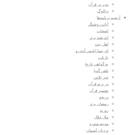
تدبر در قرآن
دیالوگ
آرشیو برنامه‌ها
آیات روشنگر
اصحاب
اندیشه برتر
اهل بیت
ای بسا ابلیس آدم رو
بازتاب
به گواهی تاریخ
تلفن گویا
خبر پلاس
در پرتو قرآن
تفسیر قرآن
دریچه
رمضان برتر
روزنه
مال حلال
مدینه منوره
نردبان آسمان