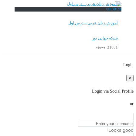
00:30:36
آموزش زبان عربی – درس اول
شبکه جهانی نور
31881 views
Login
×
Login via Social Profile
or
Looks good!