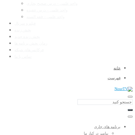
واحد علمی – درس صحیح بخاری
واحد علمی – درس عقیده
واحد علمی – فقه السنه
فیلم و سریال
پخش زنده
پخش زنده جدید
زمان پخش برنامه ها
فرکانس‌های شبکه
تماس با ما
خانه
فهرست
برنامه های جاری
پیامبر در کنار ما