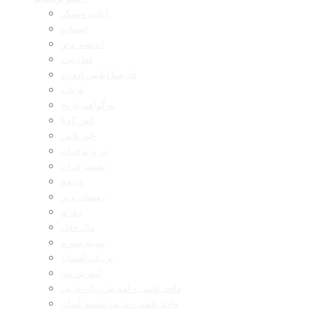
آیات روشنگر
اصحاب
اندیشه برتر
اهل بیت
ای بسا ابلیس آدم رو
بازتاب
به گواهی تاریخ
تلفن گویا
خبر پلاس
در پرتو قرآن
تفسیر قرآن
دریچه
رمضان برتر
روزنه
مال حلال
مدینه منوره
نردبان آسمان
آموزش نور
واحد علمی – آموزش زبان عربی
واحد علمی – درس تفسیر آسان