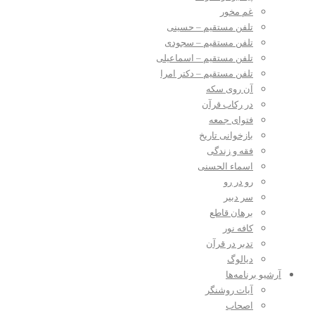
غم مخور
تلفن مستقیم – حسینی
تلفن مستقیم – سجودی
تلفن مستقیم – اسماعیلی
تلفن مستقیم – دکتر امرا
آن روی سکه
در رکاب قرآن
فتوای جمعه
بازخوانی تاریخ
فقه و زندگی
اسماء الحسنی
رو در رو
سر دبیر
برهان قاطع
کافه نور
تدبر در قرآن
دیالوگ
آرشیو برنامه‌ها
آیات روشنگر
اصحاب