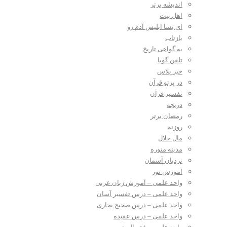
اندیشه برتر
اهل بیت
ای بسا ابلیس آدم رو
بازتاب
به گواهی تاریخ
تلفن گویا
خبر پلاس
در پرتو قرآن
تفسیر قرآن
دریچه
رمضان برتر
روزنه
مال حلال
مدینه منوره
نردبان آسمان
آموزش نور
واحد علمی – آموزش زبان عربی
واحد علمی – درس تفسیر آسان
واحد علمی – درس صحیح بخاری
واحد علمی – درس عقیده