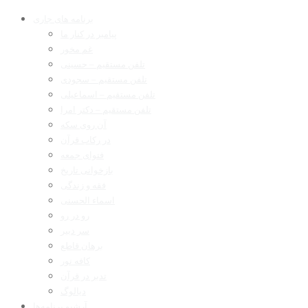
برنامه های جاری
پیامبر در کنار ما
غم مخور
تلفن مستقیم – حسینی
تلفن مستقیم – سجودی
تلفن مستقیم – اسماعیلی
تلفن مستقیم – دکتر امرا
آن روی سکه
در رکاب قرآن
فتوای جمعه
بازخوانی تاریخ
فقه و زندگی
اسماء الحسنی
رو در رو
سر دبیر
برهان قاطع
کافه نور
تدبر در قرآن
دیالوگ
آرشیو برنامه‌ها