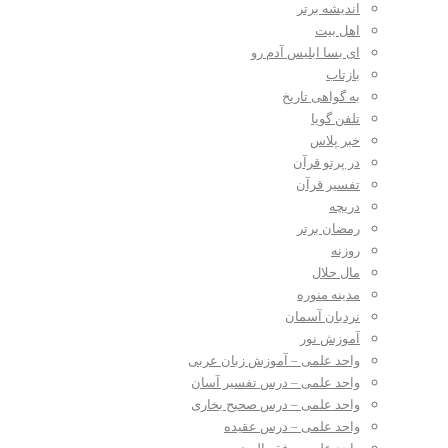
اندیشه برتر
اهل بیت
ای بسا ابلیس آدم رو
بازتاب
به گواهی تاریخ
تلفن گویا
خبر پلاس
در پرتو قرآن
تفسیر قرآن
دریچه
رمضان برتر
روزنه
مال حلال
مدینه منوره
نردبان آسمان
آموزش نور
واحد علمی – آموزش زبان عربی
واحد علمی – درس تفسیر آسان
واحد علمی – درس صحیح بخاری
واحد علمی – درس عقیده