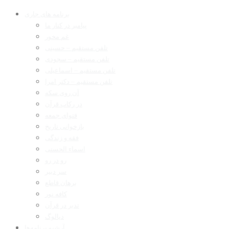
برنامه های جاری
پیامبر در کنار ما
غم مخور
تلفن مستقیم – حسینی
تلفن مستقیم – سجودی
تلفن مستقیم – اسماعیلی
تلفن مستقیم – دکتر امرا
آن روی سکه
در رکاب قرآن
فتوای جمعه
بازخوانی تاریخ
فقه و زندگی
اسماء الحسنی
رو در رو
سر دبیر
برهان قاطع
کافه نور
تدبر در قرآن
دیالوگ
آرشیو برنامه‌ها