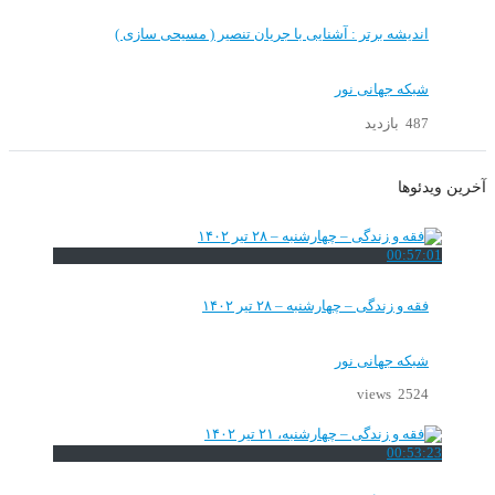
اندیشه برتر : آشنایی با جریان تنصیر ( مسیحی سازی )
شبکه جهانی نور
487 بازدید
آخرین ویدئوها
00:57:01
فقه و زندگی – چهارشنبه – ۲۸ تیر ۱۴۰۲
شبکه جهانی نور
2524 views
00:53:23