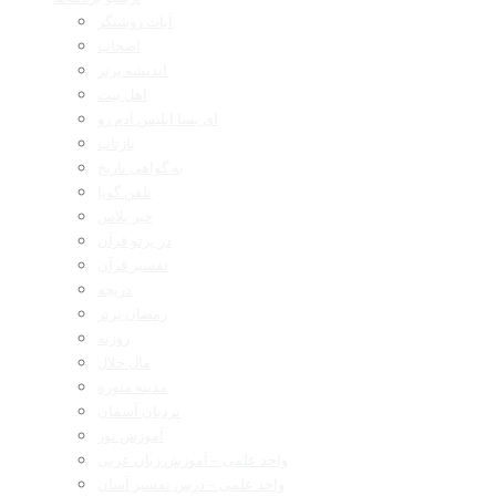
آیات روشنگر
اصحاب
اندیشه برتر
اهل بیت
ای بسا ابلیس آدم رو
بازتاب
به گواهی تاریخ
تلفن گویا
خبر پلاس
در پرتو قرآن
تفسیر قرآن
دریچه
رمضان برتر
روزنه
مال حلال
مدینه منوره
نردبان آسمان
آموزش نور
واحد علمی – آموزش زبان عربی
واحد علمی – درس تفسیر آسان