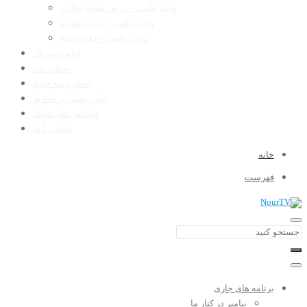
واحد علمی – درس صحیح بخاری
واحد علمی – درس عقیده
واحد علمی – فقه السنه
فیلم و سریال
پخش زنده
پخش زنده جدید
زمان پخش برنامه ها
فرکانس‌های شبکه
تماس با ما
خانه
فهرست
برنامه های جاری
پیامبر در کنار ما