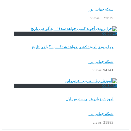
شبکه جهانی نور
125629 views
00:59:20
چرا بزودی آخوند کشی خواهد شد؟! – به گواهی تاریخ
شبکه جهانی نور
94741 views
00:30:36
آموزش زبان عربی – درس اول
شبکه جهانی نور
31883 views