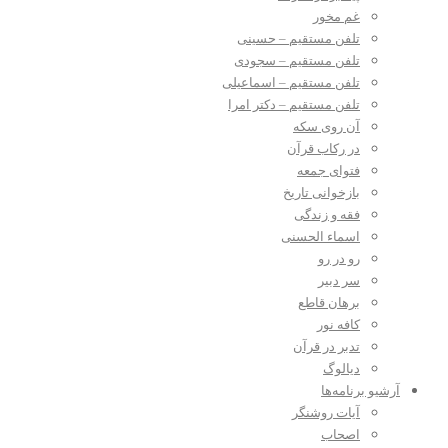
غم مخور
تلفن مستقیم – حسینی
تلفن مستقیم – سجودی
تلفن مستقیم – اسماعیلی
تلفن مستقیم – دکتر امرا
آن روی سکه
در رکاب قرآن
فتوای جمعه
بازخوانی تاریخ
فقه و زندگی
اسماء الحسنی
رو در رو
سر دبیر
برهان قاطع
کافه نور
تدبر در قرآن
دیالوگ
آرشیو برنامه‌ها
آیات روشنگر
اصحاب