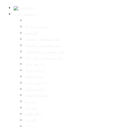
برنامه های جاری
پیامبر در کنار ما
غم مخور
تلفن مستقیم – حسینی
تلفن مستقیم – سجودی
تلفن مستقیم – اسماعیلی
تلفن مستقیم – دکتر امرا
آن روی سکه
در رکاب قرآن
فتوای جمعه
بازخوانی تاریخ
فقه و زندگی
اسماء الحسنی
رو در رو
سر دبیر
برهان قاطع
کافه نور
تدبر در قرآن