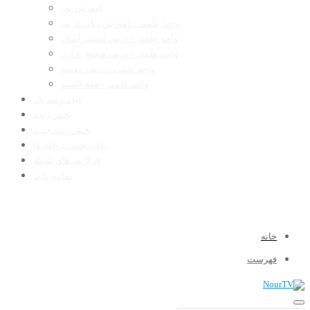
آموزش نور
واحد علمی – آموزش زبان عربی
واحد علمی – درس تفسیر آسان
واحد علمی – درس صحیح بخاری
واحد علمی – درس عقیده
واحد علمی – فقه السنه
فیلم و سریال
پخش زنده
پخش زنده جدید
زمان پخش برنامه ها
فرکانس‌های شبکه
تماس با ما
خانه
فهرست