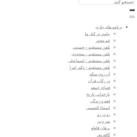
برنامه های جاری
پیامبر در کنار ما
غم مخور
تلفن مستقیم – حسینی
تلفن مستقیم – سجودی
تلفن مستقیم – اسماعیلی
تلفن مستقیم – دکتر امرا
آن روی سکه
در رکاب قرآن
فتوای جمعه
بازخوانی تاریخ
فقه و زندگی
اسماء الحسنی
رو در رو
سر دبیر
برهان قاطع
کافه نور