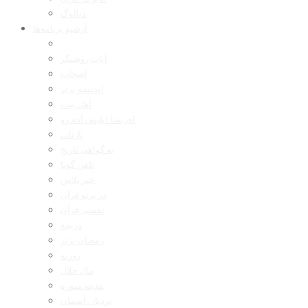
دیالوگ
آرشیو برنامه‌ها
آیات روشنگر
اصحاب
اندیشه برتر
اهل بیت
ای بسا ابلیس آدم رو
بازتاب
به گواهی تاریخ
تلفن گویا
خبر پلاس
در پرتو قرآن
تفسیر قرآن
دریچه
رمضان برتر
روزنه
مال حلال
مدینه منوره
نردبان آسمان