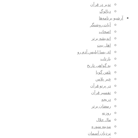
تدبر در قرآن
دیالوگ
آرشیو برنامه‌ها
آیات روشنگر
اصحاب
اندیشه برتر
اهل بیت
ای بسا ابلیس آدم رو
بازتاب
به گواهی تاریخ
تلفن گویا
خبر پلاس
در پرتو قرآن
تفسیر قرآن
دریچه
رمضان برتر
روزنه
مال حلال
مدینه منوره
نردبان آسمان