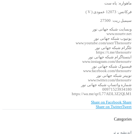
ماهواره: یاه ست
فرکانس: 12073 عمودی ( V )
سیمبل ریت: 27500
وبسایت شبکه جهانی نور
www.nourtv.net
یوتیوب شبکه جهانی نور
www.youtube.com/user/Thenourtv
تلگرام شبکه جهانی نور
https://t.me/thenourtv
اینستاگرام شبکه جهانی نور
www.instagram.com/thenourtv
فیسبوک شبکه جهانی نور
www.facebook.com/thenourtv
توییتر شبکه جهانی نور
www.twitter.com/thenourtv
شماره واتساپ شبکه جهانی نور
00971523934180
https://wa.me/qr/L77AI3L3Z2QLM1
Share on Facebook
Share
Share on Twitter
Tweet
Categories
اندیشه برتر