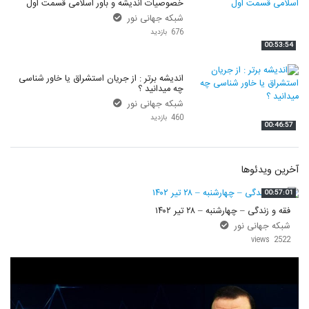
خصوصیات اندیشه و باور اسلامی قسمت اول
شبکه جهانی نور
676 بازدید
00:53:54
اندیشه برتر : از جریان استشراق یا خاور شناسی
چه میدانید ؟
شبکه جهانی نور
460 بازدید
00:46:57
آخرین ویدئوها
00:57:01
فقه و زندگی – چهارشنبه – ۲۸ تیر ۱۴۰۲
شبکه جهانی نور
2522 views