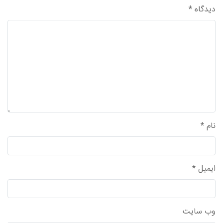
دیدگاه
*
واحد علمی – درس تفسیر آسان
واحد علمی – درس صحیح بخاری
واحد علمی – درس عقیده
واحد علمی – فقه السنه
نام
*
ایمیل
*
وب‌ سایت