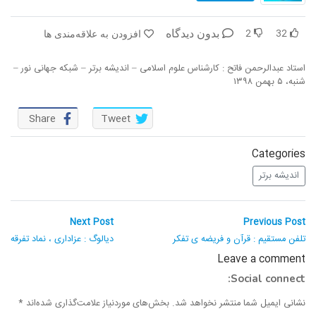
در پرتو قرآن
بازخوانی تاریخ
2
32
بدون دیدگاه
افزودن به علاقه‌مندی ها
تفسیر قرآن
فقه و زندگی
استاد عبدالرحمن فاتح : کارشناس علوم اسلامی – اندیشه برتر – شبکه جهانی نور –
دریچه
اسماء الحسنی
شنبه، ۵ بهمن ۱۳۹۸
رو در رو
رمضان برتر
Share
Tweet
روزنه
سر دبیر
Categories
مال حلال
برهان قاطع
اندیشه برتر
کافه نور
مدینه منوره
راهبری
Next
Previous
Next Post
Previous Post
post:
post:
نوشته
تدبر در قرآن
نردبان آسمان
تلفن مستقیم : قرآن و فریضه ی تفکر
دیالوگ : عزاداری ، نماد تفرقه
Leave a comment
دیالوگ
آموزش نور
Social connect:
واحد علمی – آموزش زبان عربی
نشانی ایمیل شما منتشر نخواهد شد.
بخش‌های موردنیاز علامت‌گذاری شده‌اند
*