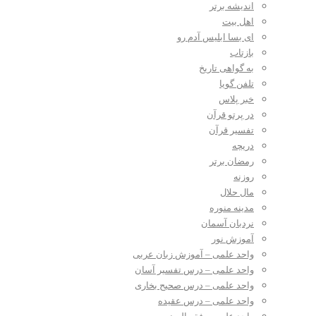
اندیشه برتر
اهل بیت
ای بسا ابلیس آدم رو
بازتاب
به گواهی تاریخ
تلفن گویا
خبر پلاس
در پرتو قرآن
تفسیر قرآن
دریچه
رمضان برتر
روزنه
مال حلال
مدینه منوره
نردبان آسمان
آموزش نور
واحد علمی – آموزش زبان عربی
واحد علمی – درس تفسیر آسان
واحد علمی – درس صحیح بخاری
واحد علمی – درس عقیده