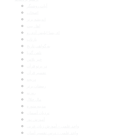
آیات روشنگر
اصحاب
اندیشه برتر
اهل بیت
ای بسا ابلیس آدم رو
بازتاب
به گواهی تاریخ
تلفن گویا
خبر پلاس
در پرتو قرآن
تفسیر قرآن
دریچه
رمضان برتر
روزنه
مال حلال
مدینه منوره
نردبان آسمان
آموزش نور
واحد علمی – آموزش زبان عربی
واحد علمی – درس تفسیر آسان