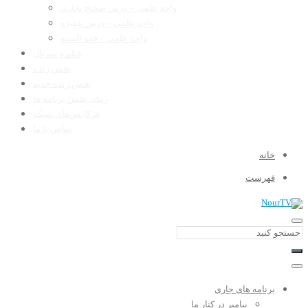
واحد علمی – درس صحیح بخاری
واحد علمی – درس عقیده
واحد علمی – فقه السنه
فیلم و سریال
پخش زنده
پخش زنده جدید
زمان پخش برنامه ها
فرکانس‌های شبکه
تماس با ما
خانه
فهرست
برنامه های جاری
پیامبر در کنار ما