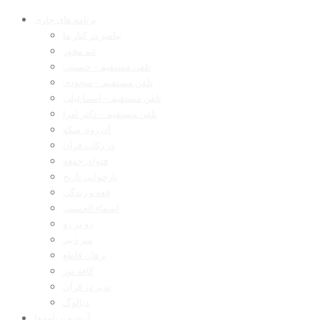
برنامه های جاری
پیامبر در کنار ما
غم مخور
تلفن مستقیم – حسینی
تلفن مستقیم – سجودی
تلفن مستقیم – اسماعیلی
تلفن مستقیم – دکتر امرا
آن روی سکه
در رکاب قرآن
فتوای جمعه
بازخوانی تاریخ
فقه و زندگی
اسماء الحسنی
رو در رو
سر دبیر
برهان قاطع
کافه نور
تدبر در قرآن
دیالوگ
آرشیو برنامه‌ها