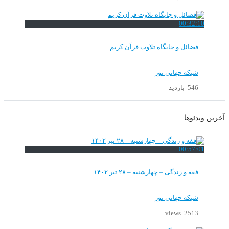
00:32:10
فضائل و جایگاه تلاوت قرآن کریم
شبکه جهانی نور
546 بازدید
آخرین ویدئوها
00:57:01
فقه و زندگی – چهارشنبه – ۲۸ تیر ۱۴۰۲
شبکه جهانی نور
2513 views