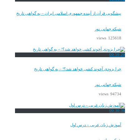
پیشگویی قرآن از آینده جمهوری اسلامی ایران – به گواهی تاریخ
شبکه جهانی نور
125618 views
00:59:20
چرا بزودی آخوند کشی خواهد شد؟! – به گواهی تاریخ
شبکه جهانی نور
94734 views
00:30:36
آموزش زبان عربی – درس اول