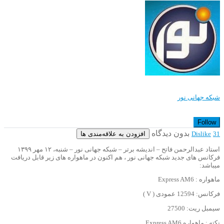
شبکه جهانی نور
Follow
بدون دیدگاه
افزودن به علاقه‌مندی ها
Dislike
31
استاد عبدالرحمن فاتح – اندیشه برتر – شبکه جهانی نور – شنبه، ۱۲ مهر ۱۳۹۹
فرکانس های جدید شبکه جهانی نور ، هم اکنون در ماهواره های زیر قابل دریافت
میباشد:
ماهواره : Express AM6
فرکانس: 12594 عمودی ( V )
سیمبل ریت: 27500
نکته : ماهواره Express AM6