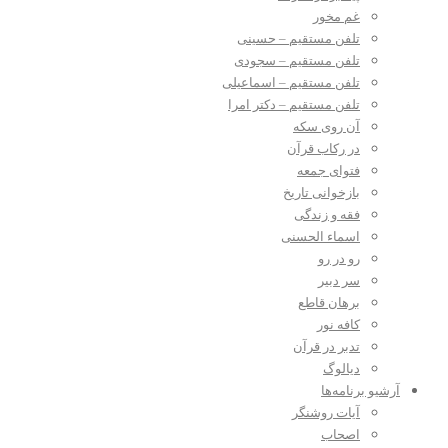
غم مخور
تلفن مستقیم – حسینی
تلفن مستقیم – سجودی
تلفن مستقیم – اسماعیلی
تلفن مستقیم – دکتر امرا
آن روی سکه
در رکاب قرآن
فتوای جمعه
بازخوانی تاریخ
فقه و زندگی
اسماء الحسنی
رو در رو
سر دبیر
برهان قاطع
کافه نور
تدبر در قرآن
دیالوگ
آرشیو برنامه‌ها
آیات روشنگر
اصحاب