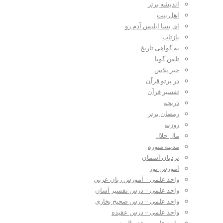
اندیشه برتر
اهل بیت
ای بسا ابلیس آدم رو
بازتاب
به گواهی تاریخ
تلفن گویا
خبر پلاس
در پرتو قرآن
تفسیر قرآن
دریچه
رمضان برتر
روزنه
مال حلال
مدینه منوره
نردبان آسمان
آموزش نور
واحد علمی – آموزش زبان عربی
واحد علمی – درس تفسیر آسان
واحد علمی – درس صحیح بخاری
واحد علمی – درس عقیده