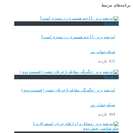
برنامه‌های مرتبط
00:43:20
اندیشه برتر : آیا چند همسری زن ستیزی است؟
شبکه جهانی نور
622 بازدید
00:44:11
اندیشه برتر : چگونگی مقابله با جریلان تنصیر ( قسمت دوم )
شبکه جهانی نور
464 بازدید