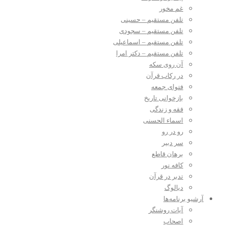
غم مخور
تلفن مستقیم – حسینی
تلفن مستقیم – سجودی
تلفن مستقیم – اسماعیلی
تلفن مستقیم – دکتر امرا
آن روی سکه
در رکاب قرآن
فتوای جمعه
بازخوانی تاریخ
فقه و زندگی
اسماء الحسنی
رو در رو
سر دبیر
برهان قاطع
کافه نور
تدبر در قرآن
دیالوگ
آرشیو برنامه‌ها
آیات روشنگر
اصحاب