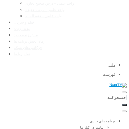
واحد علمی – درس صحیح بخاری
واحد علمی – درس عقیده
واحد علمی – فقه السنه
فیلم و سریال
پخش زنده
پخش زنده جدید
زمان پخش برنامه ها
فرکانس‌های شبکه
تماس با ما
خانه
فهرست
برنامه های جاری
پیامبر در کنار ما