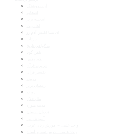
آیات روشنگر
اصحاب
اندیشه برتر
اهل بیت
ای بسا ابلیس آدم رو
بازتاب
به گواهی تاریخ
تلفن گویا
خبر پلاس
در پرتو قرآن
تفسیر قرآن
دریچه
رمضان برتر
روزنه
مال حلال
مدینه منوره
نردبان آسمان
آموزش نور
واحد علمی – آموزش زبان عربی
واحد علمی – درس تفسیر آسان