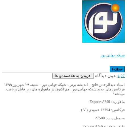
شبکه جهانی نور
Follow
بدون دیدگاه
افزودن به علاقه‌مندی ها
4
27
استاد عبدالرحمن فاتح – اندیشه برتر – شبکه جهانی نور – شنبه، ۲۹ شهریور ۱۳۹۹
فرکانس های جدید شبکه جهانی نور ، هم اکنون در ماهواره های زیر قابل دریافت
میباشد:
ماهواره : Express AM6
فرکانس: 12594 عمودی ( V )
سیمبل ریت: 27500
نکته : ماهواره Express AM6