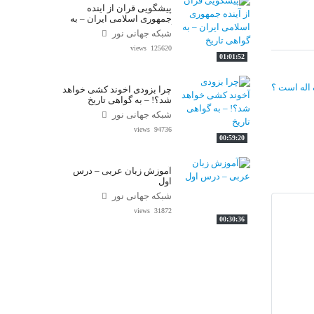
پیشگویی قرآن از آینده
جمهوری اسلامی ایران – به
گواهی تاریخ
شبکه جهانی نور
125620 views
01:01:52
 اله است ؟
چرا بزودی آخوند کشی خواهد
شد؟! – به گواهی تاریخ
شبکه جهانی نور
94736 views
00:59:20
آموزش زبان عربی – درس
اول
شبکه جهانی نور
31872 views
00:30:36