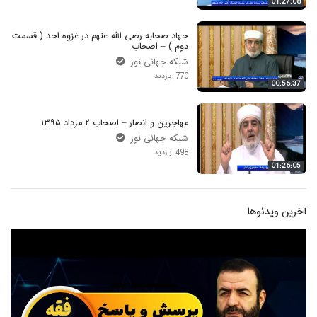
01:27:08
جهاد صحابه رضی الله عنهم در غزوه احد ( قسمت
دوم ) – اصحاب
شبکه جهانی نور
770 بازدید
00:56:37
مهاجرین و انصار – اصحاب ۲ مرداد ۱۳۹۵
شبکه جهانی نور
498 بازدید
01:26:05
آخرین ویدئوها