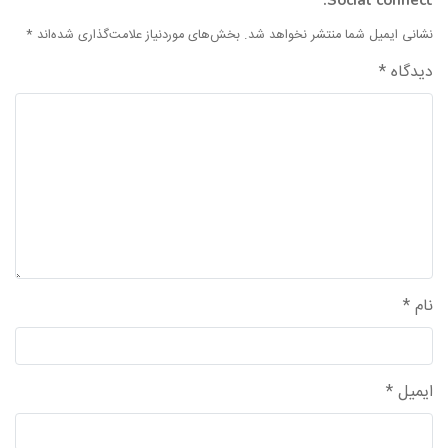
Social connect:
واحد علمی – درس تفسیر آسان
نشانی ایمیل شما منتشر نخواهد شد.
بخش‌های موردنیاز علامت‌گذاری شده‌اند
*
واحد علمی – درس صحیح بخاری
دیدگاه
*
واحد علمی – درس عقیده
واحد علمی – فقه السنه
نام
*
ایمیل
*