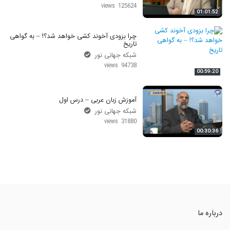
125624 views
01:01:52
چرا بزودی آخوند کشی خواهد شد؟! – به گواهی
تاریخ
شبکه جهانی نور
94738 views
00:59:20
آموزش زبان عربی – درس اول
شبکه جهانی نور
31880 views
00:30:36
درباره ما