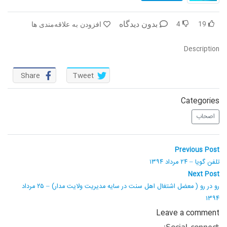
در پرتو قرآن
بازخوانی تاریخ
4
19
بدون دیدگاه
افزودن به علاقه‌مندی ها
تفسیر قرآن
فقه و زندگی
Description
دریچه
اسماء الحسنی
Share
Tweet
رو در رو
رمضان برتر
روزنه
سر دبیر
Categories
اصحاب
مال حلال
برهان قاطع
راهبری
کافه نور
مدینه منوره
Previous
Previous Post
post:
نوشته
تلفن گویا – ۲۴ مرداد ۱۳۹۴
تدبر در قرآن
نردبان آسمان
Next
Next Post
post:
رو در رو ( معضل اشتغال اهل سنت در سایه مدیریت ولایت مدار) – ۲۵ مرداد
دیالوگ
آموزش نور
۱۳۹۴
Leave a comment
واحد علمی – آموزش زبان عربی