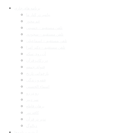
برنامه های جاری
پیامبر در کنار ما
غم مخور
تلفن مستقیم – حسینی
تلفن مستقیم – سجودی
تلفن مستقیم – اسماعیلی
تلفن مستقیم – دکتر امرا
آن روی سکه
در رکاب قرآن
فتوای جمعه
بازخوانی تاریخ
فقه و زندگی
اسماء الحسنی
رو در رو
سر دبیر
برهان قاطع
کافه نور
تدبر در قرآن
دیالوگ
آرشیو برنامه‌ها