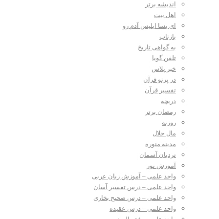
اندیشه برتر
اهل بیت
ای بسا ابلیس آدم رو
بازتاب
به گواهی تاریخ
تلفن گویا
خبر پلاس
در پرتو قرآن
تفسیر قرآن
دریچه
رمضان برتر
روزنه
مال حلال
مدینه منوره
نردبان آسمان
آموزش نور
واحد علمی – آموزش زبان عربی
واحد علمی – درس تفسیر آسان
واحد علمی – درس صحیح بخاری
واحد علمی – درس عقیده