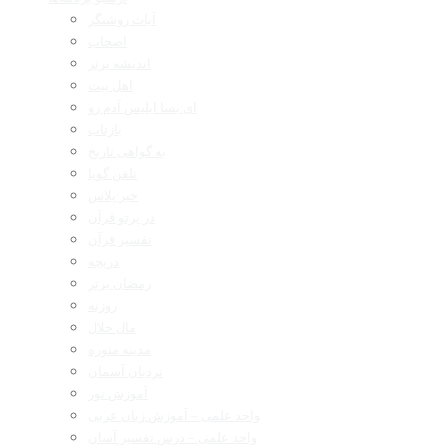
آیات روشنگر
اصحاب
اندیشه برتر
اهل بیت
ای بسا ابلیس آدم رو
بازتاب
به گواهی تاریخ
تلفن گویا
خبر پلاس
در پرتو قرآن
تفسیر قرآن
دریچه
رمضان برتر
روزنه
مال حلال
مدینه منوره
نردبان آسمان
آموزش نور
واحد علمی – آموزش زبان عربی
واحد علمی – درس تفسیر آسان