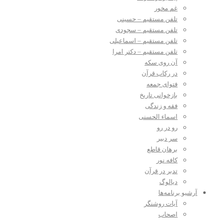
غم مخور
تلفن مستقیم – حسینی
تلفن مستقیم – سجودی
تلفن مستقیم – اسماعیلی
تلفن مستقیم – دکتر امرا
آن روی سکه
در رکاب قرآن
فتوای جمعه
بازخوانی تاریخ
فقه و زندگی
اسماء الحسنی
رو در رو
سر دبیر
برهان قاطع
کافه نور
تدبر در قرآن
دیالوگ
آرشیو برنامه‌ها
آیات روشنگر
اصحاب