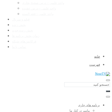
واحد علمی – درس صحیح بخاری
واحد علمی – درس عقیده
واحد علمی – فقه السنه
فیلم و سریال
پخش زنده
پخش زنده جدید
زمان پخش برنامه ها
فرکانس‌های شبکه
تماس با ما
خانه
فهرست
برنامه های جاری
پیامبر در کنار ما