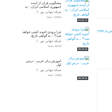
پیشگویی قرآن از آینده
واحد علمی – درس تفسیر آسان
جمهوری اسلامی ایران – به
گواهی تاریخ
شبکه جهانی نور
واحد علمی – درس صحیح بخاری
125624 views
01:01:52
واحد علمی – درس عقیده
چرا بزودی آخوند کشی خواهد
شد؟! – به گواهی تاریخ
واحد علمی – فقه السنه
شبکه جهانی نور
94738 views
00:59:20
آموزش زبان عربی – درس
اول
شبکه جهانی نور
31880 views
00:30:36