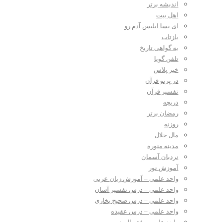
اندیشه برتر
اهل بیت
ای بسا ابلیس آدم رو
بازتاب
به گواهی تاریخ
تلفن گویا
خبر پلاس
در پرتو قرآن
تفسیر قرآن
دریچه
رمضان برتر
روزنه
مال حلال
مدینه منوره
نردبان آسمان
آموزش نور
واحد علمی – آموزش زبان عربی
واحد علمی – درس تفسیر آسان
واحد علمی – درس صحیح بخاری
واحد علمی – درس عقیده