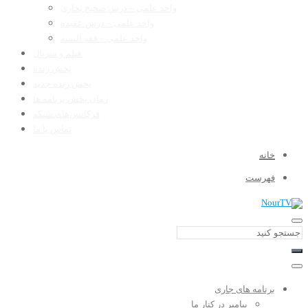
واحد علمی – درس صحیح بخاری
واحد علمی – درس عقیده
واحد علمی – فقه السنه
فیلم و سریال
پخش زنده
پخش زنده جدید
زمان پخش برنامه ها
فرکانس‌های شبکه
تماس با ما
خانه
فهرست
برنامه های جاری
پیامبر در کنار ما