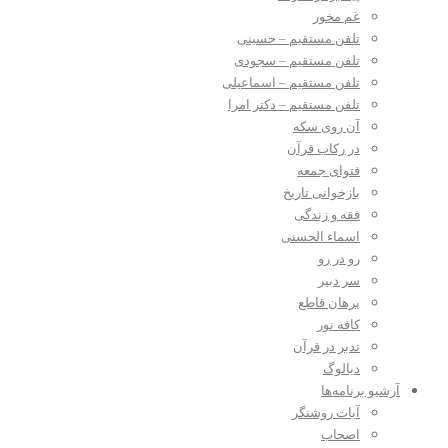
غم مخور
تلفن مستقیم – حسینی
تلفن مستقیم – سجودی
تلفن مستقیم – اسماعیلی
تلفن مستقیم – دکتر امرا
آن روی سکه
در رکاب قرآن
فتوای جمعه
بازخوانی تاریخ
فقه و زندگی
اسماء الحسنی
رو در رو
سر دبیر
برهان قاطع
کافه نور
تدبر در قرآن
دیالوگ
آرشیو برنامه‌ها
آیات روشنگر
اصحاب