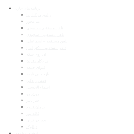
برنامه های جاری
پیامبر در کنار ما
غم مخور
تلفن مستقیم – حسینی
تلفن مستقیم – سجودی
تلفن مستقیم – اسماعیلی
تلفن مستقیم – دکتر امرا
آن روی سکه
در رکاب قرآن
فتوای جمعه
بازخوانی تاریخ
فقه و زندگی
اسماء الحسنی
رو در رو
سر دبیر
برهان قاطع
کافه نور
تدبر در قرآن
دیالوگ
آرشیو برنامه‌ها