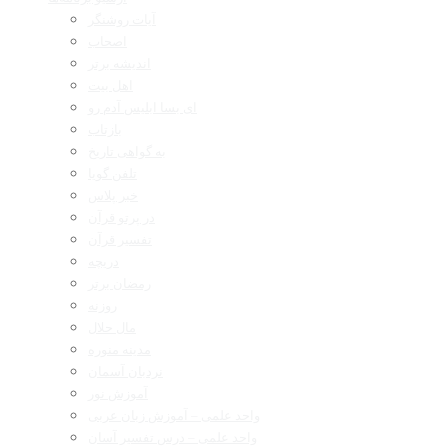
آیات روشنگر
اصحاب
اندیشه برتر
اهل بیت
ای بسا ابلیس آدم رو
بازتاب
به گواهی تاریخ
تلفن گویا
خبر پلاس
در پرتو قرآن
تفسیر قرآن
دریچه
رمضان برتر
روزنه
مال حلال
مدینه منوره
نردبان آسمان
آموزش نور
واحد علمی – آموزش زبان عربی
واحد علمی – درس تفسیر آسان