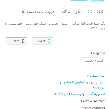
در پرتو قرآن
بازخوانی تاریخ
بدون دیدگاه
افزودن به علاقه‌مندی ها
5
22
تفسیر قرآن
فقه و زندگی
دکتر سید حبیب الله ضیایی – اسماء الحسنی – شبکه جهانی نور – چهارشنبه، ۲۲
دریچه
اسماء الحسنی
مرداد ۱۳۹۹
رو در رو
رمضان برتر
Share
Tweet
روزنه
سر دبیر
Categories
مال حلال
برهان قاطع
اسماء الحسنی
کافه نور
مدینه منوره
راهبری
Previous
Previous Post
post:
نوشته
تدبر در قرآن
نردبان آسمان
سردبیر : رویای گشایش اقتصادی دولت
Next
Next Post
post:
دیالوگ
آموزش نور
فقه و زندگی – چهارشنبه، ۲۲ مرداد ۱۳۹۹
Leave a comment
واحد علمی – آموزش زبان عربی
Social connect: