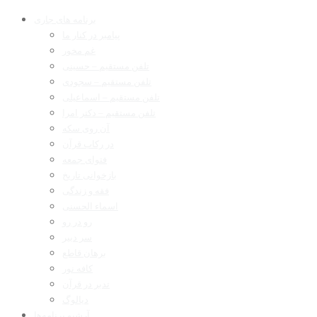
برنامه های جاری
پیامبر در کنار ما
غم مخور
تلفن مستقیم – حسینی
تلفن مستقیم – سجودی
تلفن مستقیم – اسماعیلی
تلفن مستقیم – دکتر امرا
آن روی سکه
در رکاب قرآن
فتوای جمعه
بازخوانی تاریخ
فقه و زندگی
اسماء الحسنی
رو در رو
سر دبیر
برهان قاطع
کافه نور
تدبر در قرآن
دیالوگ
آرشیو برنامه‌ها