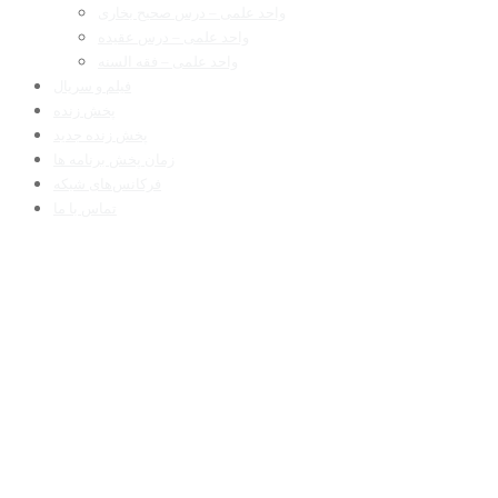
واحد علمی – درس صحیح بخاری
واحد علمی – درس عقیده
واحد علمی – فقه السنه
فیلم و سریال
پخش زنده
پخش زنده جدید
زمان پخش برنامه ها
فرکانس‌های شبکه
تماس با ما