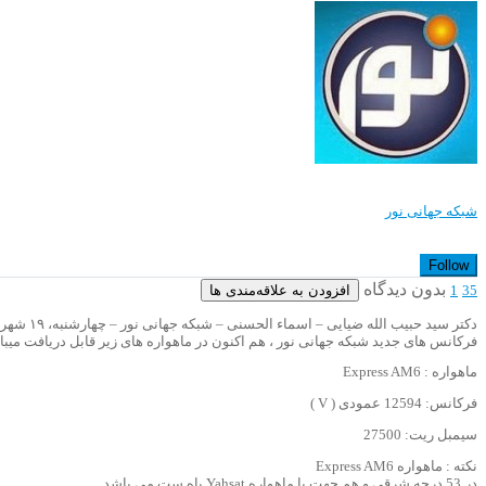
شبکه جهانی نور
Follow
بدون دیدگاه
افزودن به علاقه‌مندی ها
1
35
دکتر سید حبیب الله ضیایی – اسماء الحسنی – شبکه جهانی نور – چهارشنبه، ۱۹ شهریور ۱۳۹۹
فرکانس های جدید شبکه جهانی نور ، هم اکنون در ماهواره های زیر قابل دریافت میبا
ماهواره : Express AM6
فرکانس: 12594 عمودی ( V )
سیمبل ریت: 27500
نکته : ماهواره Express AM6
در 53 درجه شرقی و هم جهت با ماهواره Yahsat یاه ست می باشد