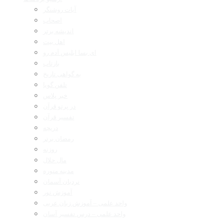
آیات روشنگر
اصحاب
اندیشه برتر
اهل بیت
ای بسا ابلیس آدم رو
بازتاب
به گواهی تاریخ
تلفن گویا
خبر پلاس
در پرتو قرآن
تفسیر قرآن
دریچه
رمضان برتر
روزنه
مال حلال
مدینه منوره
نردبان آسمان
آموزش نور
واحد علمی – آموزش زبان عربی
واحد علمی – درس تفسیر آسان