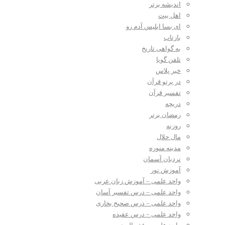
اندیشه برتر
اهل بیت
ای بسا ابلیس آدم رو
بازتاب
به گواهی تاریخ
تلفن گویا
خبر پلاس
در پرتو قرآن
تفسیر قرآن
دریچه
رمضان برتر
روزنه
مال حلال
مدینه منوره
نردبان آسمان
آموزش نور
واحد علمی – آموزش زبان عربی
واحد علمی – درس تفسیر آسان
واحد علمی – درس صحیح بخاری
واحد علمی – درس عقیده