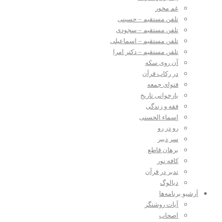
غم مخور
تلفن مستقیم – حسینی
تلفن مستقیم – سجودی
تلفن مستقیم – اسماعیلی
تلفن مستقیم – دکتر امرا
آن روی سکه
در رکاب قرآن
فتوای جمعه
بازخوانی تاریخ
فقه و زندگی
اسماء الحسنی
رو در رو
سر دبیر
برهان قاطع
کافه نور
تدبر در قرآن
دیالوگ
آرشیو برنامه‌ها
آیات روشنگر
اصحاب