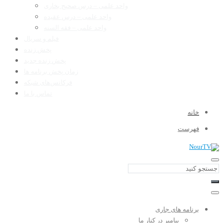
واحد علمی – درس صحیح بخاری
واحد علمی – درس عقیده
واحد علمی – فقه السنه
فیلم و سریال
پخش زنده
پخش زنده جدید
زمان پخش برنامه ها
فرکانس‌های شبکه
تماس با ما
خانه
فهرست
برنامه های جاری
پیامبر در کنار ما