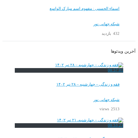
اسماء الحسنی : مفهوم اسم مبارک الواسع
شبکه جهانی نور
432 بازدید
آخرین ویدئوها
00:57:01
فقه و زندگی – چهارشنبه – ۲۸ تیر ۱۴۰۲
شبکه جهانی نور
2513 views
00:53:23