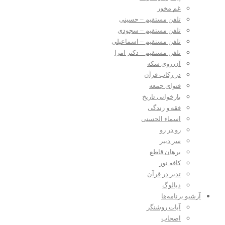
غم مخور
تلفن مستقیم – حسینی
تلفن مستقیم – سجودی
تلفن مستقیم – اسماعیلی
تلفن مستقیم – دکتر امرا
آن روی سکه
در رکاب قرآن
فتوای جمعه
بازخوانی تاریخ
فقه و زندگی
اسماء الحسنی
رو در رو
سر دبیر
برهان قاطع
کافه نور
تدبر در قرآن
دیالوگ
آرشیو برنامه‌ها
آیات روشنگر
اصحاب