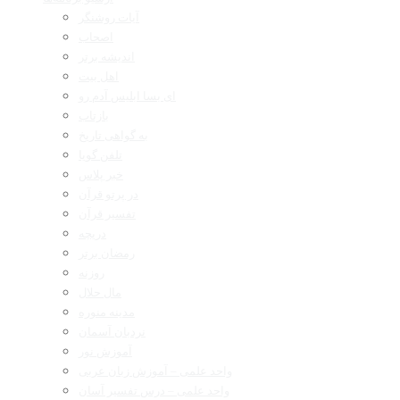
آیات روشنگر
اصحاب
اندیشه برتر
اهل بیت
ای بسا ابلیس آدم رو
بازتاب
به گواهی تاریخ
تلفن گویا
خبر پلاس
در پرتو قرآن
تفسیر قرآن
دریچه
رمضان برتر
روزنه
مال حلال
مدینه منوره
نردبان آسمان
آموزش نور
واحد علمی – آموزش زبان عربی
واحد علمی – درس تفسیر آسان