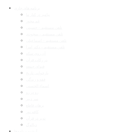
برنامه های جاری
پیامبر در کنار ما
غم مخور
تلفن مستقیم – حسینی
تلفن مستقیم – سجودی
تلفن مستقیم – اسماعیلی
تلفن مستقیم – دکتر امرا
آن روی سکه
در رکاب قرآن
فتوای جمعه
بازخوانی تاریخ
فقه و زندگی
اسماء الحسنی
رو در رو
سر دبیر
برهان قاطع
کافه نور
تدبر در قرآن
دیالوگ
آرشیو برنامه‌ها