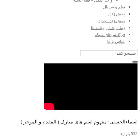
واحد علمی – فقه السنه
فیلم و سریال
پخش زنده
پخش زنده جدید
زمان پخش برنامه ها
فرکانس‌های شبکه
تماس با ما
اسماءالحسنی: مفهوم اسم های مبارک ( المقدم و الموخر )
555 بازدید