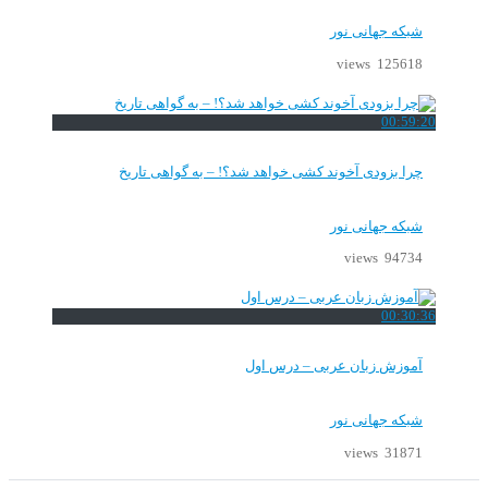
شبکه جهانی نور
125618 views
00:59:20
چرا بزودی آخوند کشی خواهد شد؟! – به گواهی تاریخ
شبکه جهانی نور
94734 views
00:30:36
آموزش زبان عربی – درس اول
شبکه جهانی نور
31871 views