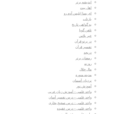
اندیشه برتر
اهل بیت
ای بسا ابلیس آدم رو
بازتاب
به گواهی تاریخ
تلفن گویا
خبر پلاس
در پرتو قرآن
تفسیر قرآن
دریچه
رمضان برتر
روزنه
مال حلال
مدینه منوره
نردبان آسمان
آموزش نور
واحد علمی – آموزش زبان عربی
واحد علمی – درس تفسیر آسان
واحد علمی – درس صحیح بخاری
واحد علمی – درس عقیده