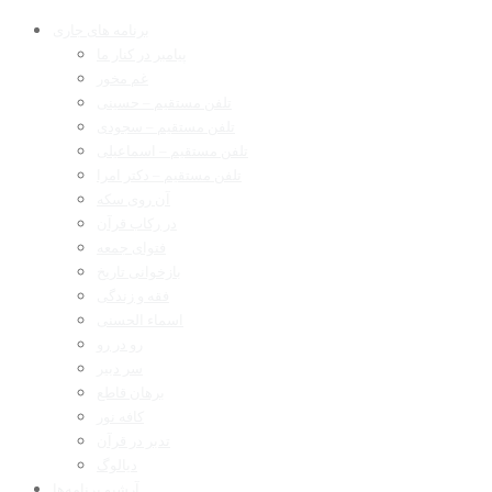
برنامه های جاری
پیامبر در کنار ما
غم مخور
تلفن مستقیم – حسینی
تلفن مستقیم – سجودی
تلفن مستقیم – اسماعیلی
تلفن مستقیم – دکتر امرا
آن روی سکه
در رکاب قرآن
فتوای جمعه
بازخوانی تاریخ
فقه و زندگی
اسماء الحسنی
رو در رو
سر دبیر
برهان قاطع
کافه نور
تدبر در قرآن
دیالوگ
آرشیو برنامه‌ها