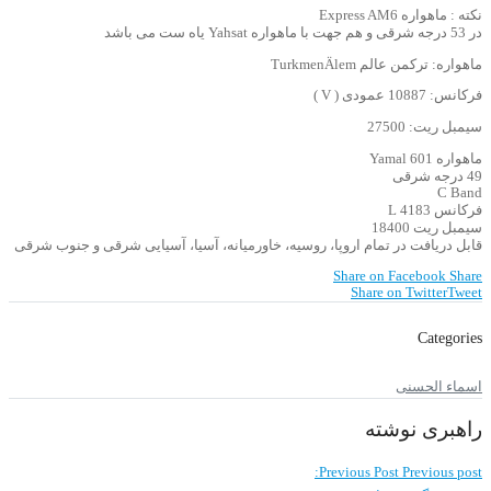
نکته : ماهواره Express AM6
در 53 درجه شرقی و هم جهت با ماهواره Yahsat یاه ست می باشد
ماهواره: ترکمن عالم TurkmenÄlem
فرکانس: 10887 عمودی ( V )
سیمبل ریت: 27500
ماهواره Yamal 601
49 درجه شرقی
C Band
فرکانس 4183 L
سیمبل ریت 18400
قابل دریافت در تمام اروپا، روسیه، خاورمیانه، آسیا، آسیایی شرقی و جنوب شرقی
Share on Facebook
Share
Share on Twitter
Tweet
Categories
اسماء الحسنی
راهبری نوشته
Previous Post
Previous post: