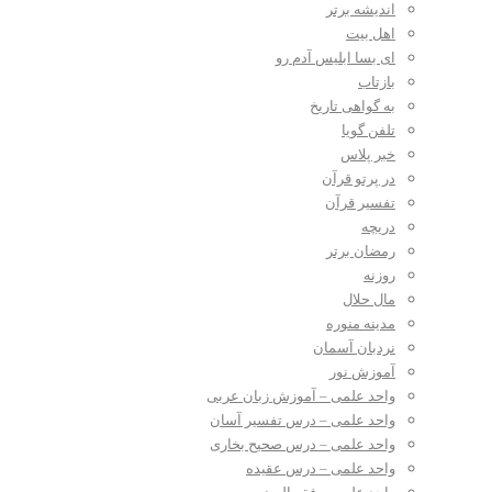
اندیشه برتر
اهل بیت
ای بسا ابلیس آدم رو
بازتاب
به گواهی تاریخ
تلفن گویا
خبر پلاس
در پرتو قرآن
تفسیر قرآن
دریچه
رمضان برتر
روزنه
مال حلال
مدینه منوره
نردبان آسمان
آموزش نور
واحد علمی – آموزش زبان عربی
واحد علمی – درس تفسیر آسان
واحد علمی – درس صحیح بخاری
واحد علمی – درس عقیده