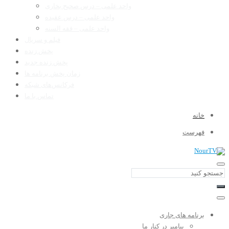
واحد علمی – درس صحیح بخاری
واحد علمی – درس عقیده
واحد علمی – فقه السنه
فیلم و سریال
پخش زنده
پخش زنده جدید
زمان پخش برنامه ها
فرکانس‌های شبکه
تماس با ما
خانه
فهرست
برنامه های جاری
پیامبر در کنار ما