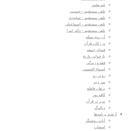
غم مخور
تلفن مستقیم – حسینی
تلفن مستقیم – سجودی
تلفن مستقیم – اسماعیلی
تلفن مستقیم – دکتر امرا
آن روی سکه
در رکاب قرآن
فتوای جمعه
بازخوانی تاریخ
فقه و زندگی
اسماء الحسنی
رو در رو
سر دبیر
برهان قاطع
کافه نور
تدبر در قرآن
دیالوگ
آرشیو برنامه‌ها
آیات روشنگر
اصحاب