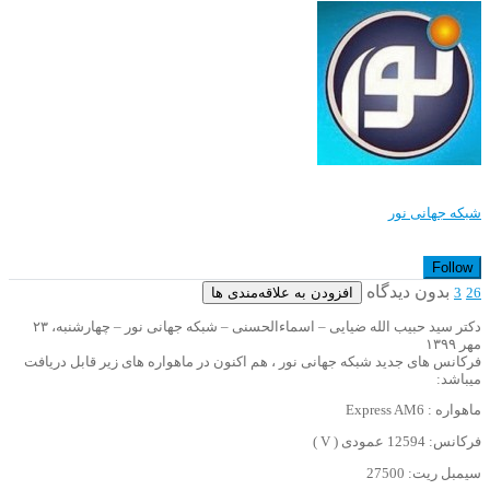
شبکه جهانی نور
Follow
بدون دیدگاه
افزودن به علاقه‌مندی ها
3
26
دکتر سید حبیب الله ضیایی – اسماءالحسنی – شبکه جهانی نور – چهارشنبه، ۲۳
مهر ۱۳۹۹
فرکانس های جدید شبکه جهانی نور ، هم اکنون در ماهواره های زیر قابل دریافت
میباشد:
ماهواره : Express AM6
فرکانس: 12594 عمودی ( V )
سیمبل ریت: 27500