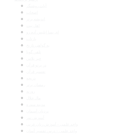
آیات روشنگر
اصحاب
اندیشه برتر
اهل بیت
ای بسا ابلیس آدم رو
بازتاب
به گواهی تاریخ
تلفن گویا
خبر پلاس
در پرتو قرآن
تفسیر قرآن
دریچه
رمضان برتر
روزنه
مال حلال
مدینه منوره
نردبان آسمان
آموزش نور
واحد علمی – آموزش زبان عربی
واحد علمی – درس تفسیر آسان