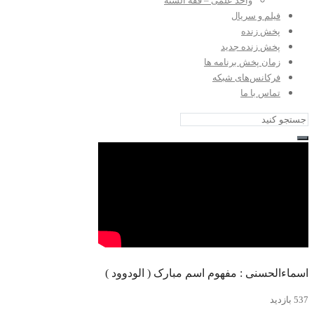
واحد علمی – فقه السنه
فیلم و سریال
پخش زنده
پخش زنده جدید
زمان پخش برنامه ها
فرکانس‌های شبکه
تماس با ما
اسماءالحسنی : مفهوم اسم مبارک ( الودوود )
537 بازدید