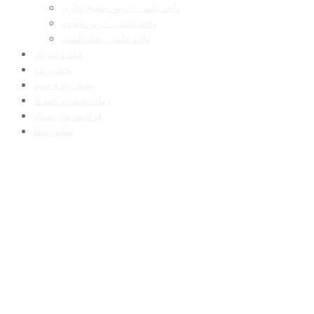
واحد علمی – درس صحیح بخاری
واحد علمی – درس عقیده
واحد علمی – فقه السنه
فیلم و سریال
پخش زنده
پخش زنده جدید
زمان پخش برنامه ها
فرکانس‌های شبکه
تماس با ما