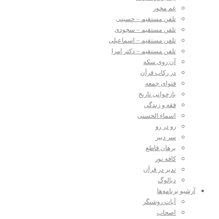
غم مخور
تلفن مستقیم – حسینی
تلفن مستقیم – سجودی
تلفن مستقیم – اسماعیلی
تلفن مستقیم – دکتر امرا
آن روی سکه
در رکاب قرآن
فتوای جمعه
بازخوانی تاریخ
فقه و زندگی
اسماء الحسنی
رو در رو
سر دبیر
برهان قاطع
کافه نور
تدبر در قرآن
دیالوگ
آرشیو برنامه‌ها
آیات روشنگر
اصحاب