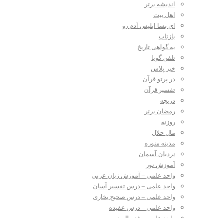
اندیشه برتر
اهل بیت
ای بسا ابلیس آدم رو
بازتاب
به گواهی تاریخ
تلفن گویا
خبر پلاس
در پرتو قرآن
تفسیر قرآن
دریچه
رمضان برتر
روزنه
مال حلال
مدینه منوره
نردبان آسمان
آموزش نور
واحد علمی – آموزش زبان عربی
واحد علمی – درس تفسیر آسان
واحد علمی – درس صحیح بخاری
واحد علمی – درس عقیده