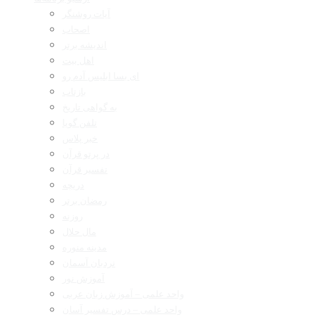
آیات روشنگر
اصحاب
اندیشه برتر
اهل بیت
ای بسا ابلیس آدم رو
بازتاب
به گواهی تاریخ
تلفن گویا
خبر پلاس
در پرتو قرآن
تفسیر قرآن
دریچه
رمضان برتر
روزنه
مال حلال
مدینه منوره
نردبان آسمان
آموزش نور
واحد علمی – آموزش زبان عربی
واحد علمی – درس تفسیر آسان