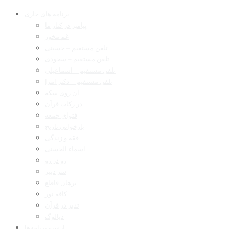
برنامه های جاری
پیامبر در کنار ما
غم مخور
تلفن مستقیم – حسینی
تلفن مستقیم – سجودی
تلفن مستقیم – اسماعیلی
تلفن مستقیم – دکتر امرا
آن روی سکه
در رکاب قرآن
فتوای جمعه
بازخوانی تاریخ
فقه و زندگی
اسماء الحسنی
رو در رو
سر دبیر
برهان قاطع
کافه نور
تدبر در قرآن
دیالوگ
آرشیو برنامه‌ها