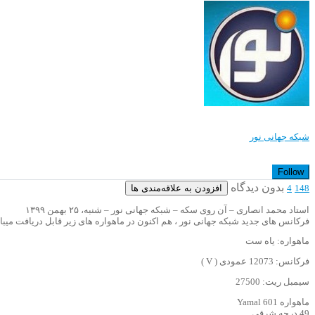
شبکه جهانی نور
Follow
بدون دیدگاه
افزودن به علاقه‌مندی ها
4
148
استاد محمد انصاری – آن روی سکه – شبکه جهانی نور – شنبه، ۲۵ بهمن ۱۳۹۹
فرکانس های جدید شبکه جهانی نور ، هم اکنون در ماهواره های زیر قابل دریافت میبا
ماهواره: یاه ست
فرکانس: 12073 عمودی ( V )
سیمبل ریت: 27500
ماهواره Yamal 601
49 درجه شرقی