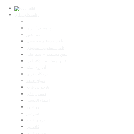
برنامه های جاری
پیامبر در کنار ما
غم مخور
تلفن مستقیم – حسینی
تلفن مستقیم – سجودی
تلفن مستقیم – اسماعیلی
تلفن مستقیم – دکتر امرا
آن روی سکه
در رکاب قرآن
فتوای جمعه
بازخوانی تاریخ
فقه و زندگی
اسماء الحسنی
رو در رو
سر دبیر
برهان قاطع
کافه نور
تدبر در قرآن