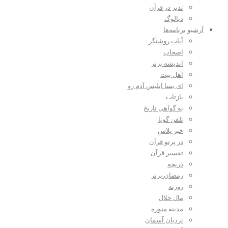
تدبر در قرآن
دیالوگ
آرشیو برنامه‌ها
آیات روشنگر
اصحاب
اندیشه برتر
اهل بیت
ای بسا ابلیس آدم رو
بازتاب
به گواهی تاریخ
تلفن گویا
خبر پلاس
در پرتو قرآن
تفسیر قرآن
دریچه
رمضان برتر
روزنه
مال حلال
مدینه منوره
نردبان آسمان