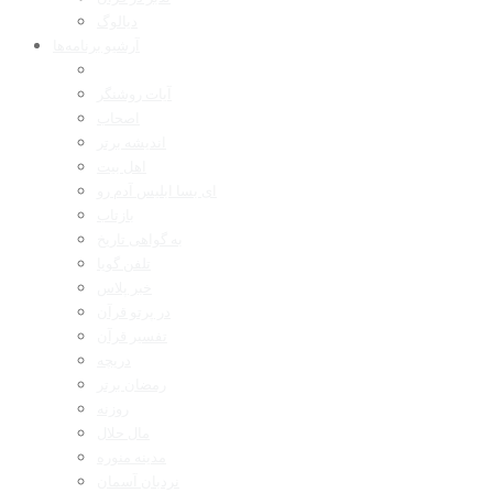
دیالوگ
آرشیو برنامه‌ها
آیات روشنگر
اصحاب
اندیشه برتر
اهل بیت
ای بسا ابلیس آدم رو
بازتاب
به گواهی تاریخ
تلفن گویا
خبر پلاس
در پرتو قرآن
تفسیر قرآن
دریچه
رمضان برتر
روزنه
مال حلال
مدینه منوره
نردبان آسمان