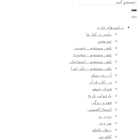
برنامه های جاری
پیامبر در کنار ما
غم مخور
تلفن مستقیم – حسینی
تلفن مستقیم – سجودی
تلفن مستقیم – اسماعیلی
تلفن مستقیم – دکتر امرا
آن روی سکه
در رکاب قرآن
فتوای جمعه
بازخوانی تاریخ
فقه و زندگی
اسماء الحسنی
رو در رو
سر دبیر
برهان قاطع
کافه نور