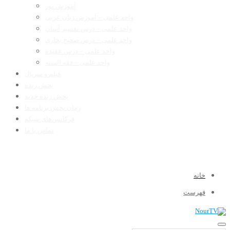
آموزش نور
واحد علمی – آموزش زبان عربی
واحد علمی – درس تفسیر آسان
واحد علمی – درس صحیح بخاری
واحد علمی – درس عقیده
واحد علمی – فقه السنه
فیلم و سریال
پخش زنده
پخش زنده جدید
زمان پخش برنامه ها
فرکانس‌های شبکه
تماس با ما
خانه
فهرست