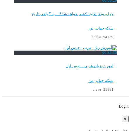
00:59:20
چرا بزودی آخوند کشی خواهد شد؟! – به گواهی تاریخ
شبکه جهانی نور
94739 views
00:30:36
آموزش زبان عربی – درس اول
شبکه جهانی نور
31881 views
Login
×