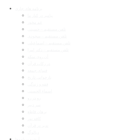
برنامه های جاری
پیامبر در کنار ما
غم مخور
تلفن مستقیم – حسینی
تلفن مستقیم – سجودی
تلفن مستقیم – اسماعیلی
تلفن مستقیم – دکتر امرا
آن روی سکه
در رکاب قرآن
فتوای جمعه
بازخوانی تاریخ
فقه و زندگی
اسماء الحسنی
رو در رو
سر دبیر
برهان قاطع
کافه نور
تدبر در قرآن
دیالوگ
آرشیو برنامه‌ها