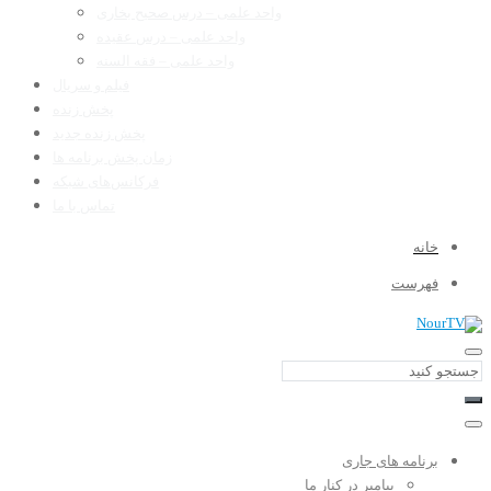
واحد علمی – درس صحیح بخاری
واحد علمی – درس عقیده
واحد علمی – فقه السنه
فیلم و سریال
پخش زنده
پخش زنده جدید
زمان پخش برنامه ها
فرکانس‌های شبکه
تماس با ما
خانه
فهرست
برنامه های جاری
پیامبر در کنار ما