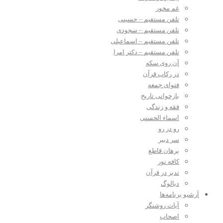
غم مخور
تلفن مستقیم – حسینی
تلفن مستقیم – سجودی
تلفن مستقیم – اسماعیلی
تلفن مستقیم – دکتر امرا
آن روی سکه
در رکاب قرآن
فتوای جمعه
بازخوانی تاریخ
فقه و زندگی
اسماء الحسنی
رو در رو
سر دبیر
برهان قاطع
کافه نور
تدبر در قرآن
دیالوگ
آرشیو برنامه‌ها
آیات روشنگر
اصحاب