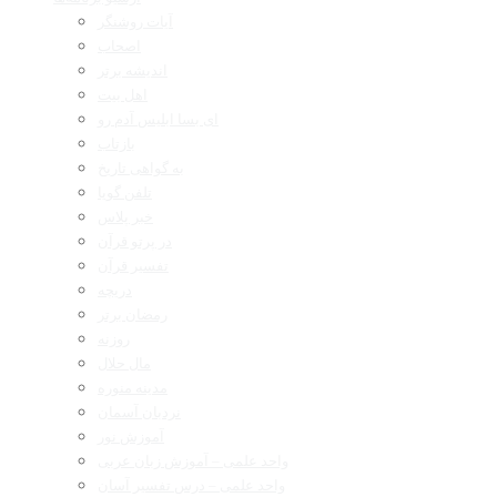
آیات روشنگر
اصحاب
اندیشه برتر
اهل بیت
ای بسا ابلیس آدم رو
بازتاب
به گواهی تاریخ
تلفن گویا
خبر پلاس
در پرتو قرآن
تفسیر قرآن
دریچه
رمضان برتر
روزنه
مال حلال
مدینه منوره
نردبان آسمان
آموزش نور
واحد علمی – آموزش زبان عربی
واحد علمی – درس تفسیر آسان