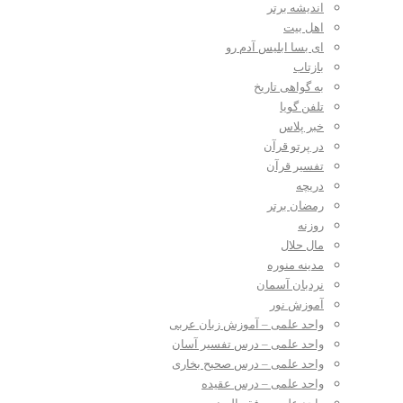
اندیشه برتر
اهل بیت
ای بسا ابلیس آدم رو
بازتاب
به گواهی تاریخ
تلفن گویا
خبر پلاس
در پرتو قرآن
تفسیر قرآن
دریچه
رمضان برتر
روزنه
مال حلال
مدینه منوره
نردبان آسمان
آموزش نور
واحد علمی – آموزش زبان عربی
واحد علمی – درس تفسیر آسان
واحد علمی – درس صحیح بخاری
واحد علمی – درس عقیده